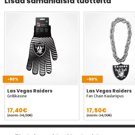
Lisää samanlaisia tuotteita
-50%
-50%
Las Vegas Raiders
Las Vegas Raiders
Grillikäsine
Fan Chain Kaulariipus
17,40€
17,50€
(norm. 34,90€)
(norm. 34,90€)
Pyydä apua