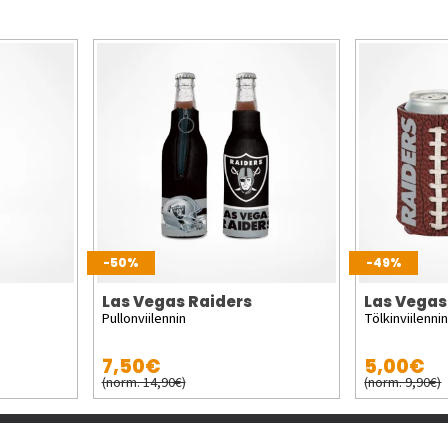
-50%
-49%
Las Vegas Raiders
Las Vegas
Pullonviilennin
Tölkinviilenni
7,50€
5,00€
(norm. 14,90€)
(norm. 9,90€)
Lisää meistä