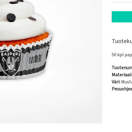
Tuotek
50 kpl pap
Tuotenum
Materiaali
Väri:
Must
Pesuohje