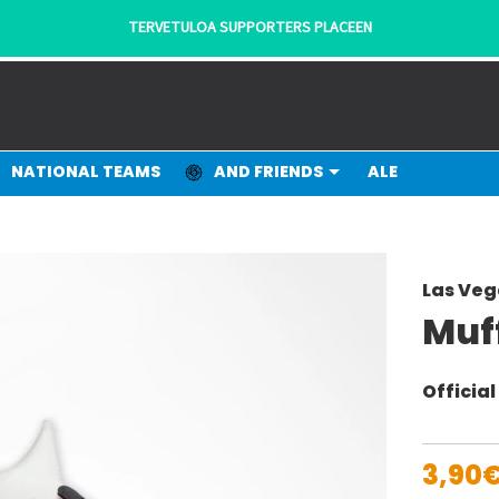
TERVETULOA SUPPORTERS PLACEEN
NATIONAL TEAMS
AND FRIENDS
ALE
Las Veg
Muf
Officia
3,90