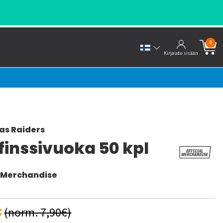
0
Kirjaudu sisään
as Raiders
finssivuoka 50 kpl
l Merchandise
€
(norm. 7,90€)