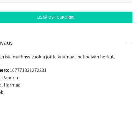
LISÄÄ OSTOSKORIIN
uvaus
erisia muffinssivuokia joilla kruunaat pelipäivän herkut.
ero:
107771831272231
:
Paperia
a
,
Harmaa
et
: