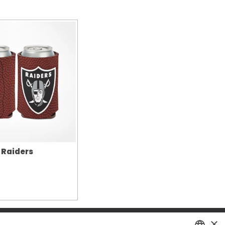
 Raiders
n
×