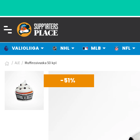
VALIOLIIGA
NHL
MLB
NFL
ALE
Muffinssivuoka 50 kpl
-51%