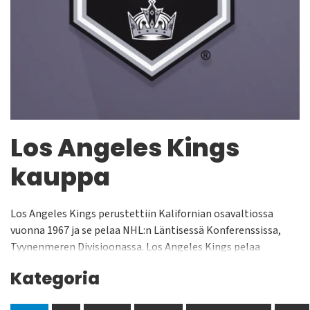
Los Angeles Kings
kauppa
Los Angeles Kings perustettiin Kalifornian osavaltiossa
vuonna 1967 ja se pelaa NHL:n Läntisessä Konferenssissa,
Tyynenmeren Divisioonassa. Los Angeles Kings pelaa
kotiottelunsa Staples Centerissä jonka yleisökapasiteetti on
Kategoria
n. 19 000 katsojaa. Joukkue on voittanut Stanley Cupin kaksi
kertaa: vuosina 2012 sekä 2014. Dave Taylor, Luc Robitaille,