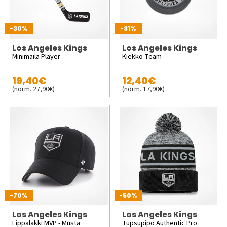
-30%
-31%
Los Angeles Kings
Los Angeles Kings
Minimaila Player
Kiekko Team
19,40€
12,40€
(norm. 27,90€)
(norm. 17,90€)
-70%
-50%
Los Angeles Kings
Los Angeles Kings
Lippalakki MVP - Musta
Tupsupipo Authentic Pro