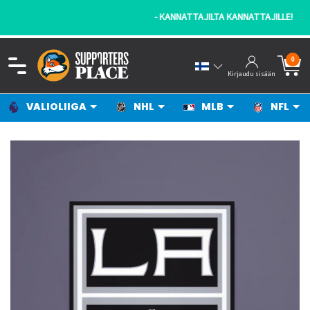
- KANNATTAJILTA KANNATTAJILLE!
0
Kirjaudu sisään
VALIOLIIGA
NHL
MLB
NFL