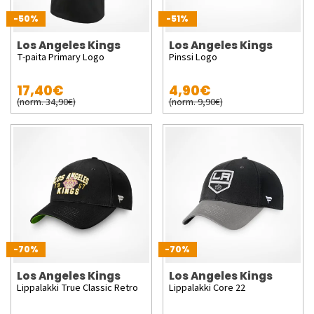
-50%
-51%
Los Angeles Kings
Los Angeles Kings
T-paita Primary Logo
Pinssi Logo
17,40€
4,90€
(norm. 34,90€)
(norm. 9,90€)
-70%
-70%
Los Angeles Kings
Los Angeles Kings
Lippalakki True Classic Retro
Lippalakki Core 22