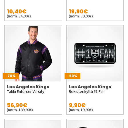
10,40€
19,90€
(norm. 34,90€)
(norm. 39,90€)
-70%
-50%
Los Angeles Kings
Los Angeles Kings
Takki Enforcer Varsity
Rekisterikyltti #1 Fan
56,90€
9,90€
(norm. 189,90€)
(norm. 19,90€)