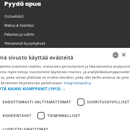
Pyydä apua
Ostoehdot
Maksu & toimitus
Palautus ja vaihto
Yleisimmät kysymykset
×
Lisää meistä
mä sivusto käyttää evästeitä
ämme evästeitä sisällön, mainosten personointiin ja liikenteemme analysoint
Yritystiedot
SWEDISH
mme myös tietoja sivustomme käytöstäsi mainos- ja analytiikkakumppaneid
sa, jotka voivat yhdistää ne muihin tietoihin, jotka olet heille antanut tai joita
FI
 keränneet käyttäessäsi palveluitaan.
Integritetspolicy
YTÄ KAIKKI KUMPPANIT
(1913) →
NO
EHDOTTOMASTI VÄLTTÄMÄTTÖMÄT
SUORITUSKYVYLLISET
KOHDENTAVAT
TOIMINNALLISET
LUOKITTELEMATTOMAT