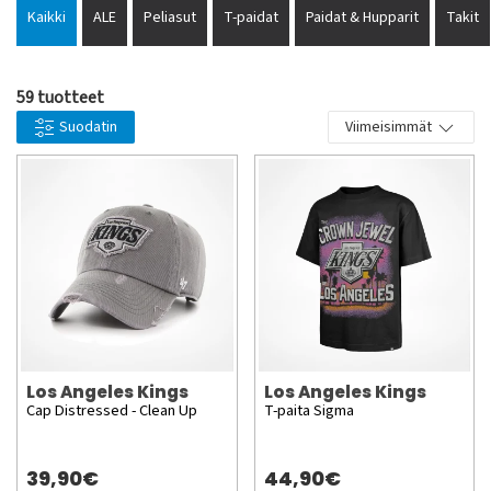
Marcel Dionne, Wayne Gretzky, Jari Kurri, Tomas Sandström,
Kaikki
ALE
Peliasut
T-paidat
Paidat & Hupparit
Takit
Charlie Simmer, Butch Goring sekä Mattias Norström ovat
puolestaan legendoja jotka ovat edustaneet joukkuetta.
59 tuotteet
Suodatin
Viimeisimmät
Los Angeles Kings
Los Angeles Kings
Cap Distressed - Clean Up
T-paita Sigma
39,90€
44,90€