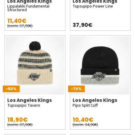
Los Angeles Kings
Los Angeles Kings
Lippalakki Fundamental
Tupsupipo Power Line
Structured
11,40€
37,90€
(norm. 37,90€)
-50%
-70%
Los Angeles Kings
Los Angeles Kings
Tupsupipo Tavern
Pipo Split Cuff
18,90€
10,40€
(norm. 37,90€)
(norm. 34,90€)