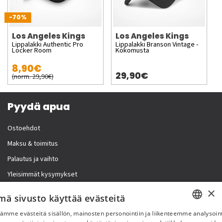
-70%
Los Angeles Kings
Los Angeles Kings
Lippalakki Authentic Pro
Lippalakki Branson Vintage -
Locker Room
Kokomusta
8,90€
29,90€
(norm. 29,90€)
Pyydä apua
Ostoehdot
Maksu & toimitus
Palautus ja vaihto
Yleisimmät kysymykset
×
Lisää meistä
mä sivusto käyttää evästeitä
ämme evästeitä sisällön, mainosten personointiin ja liikenteemme analysoint
Yritystiedot
SWEDISH