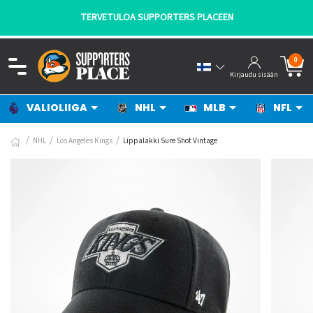
TERVETULOA SUPPORTERS PLACEEN
0
Kirjaudu sisään
VALIOLIIGA
NHL
MLB
NFL
NHL
Los Angeles Kings
Lippalakki Sure Shot Vintage