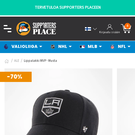
TERVETULOA SUPPORTERS PLACEEN
0
Kirjaudu sisään
VALIOLIIGA
NHL
MLB
NFL
ALE
Lippalakki MVP - Musta
-70%