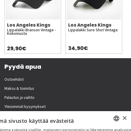
Los Angeles Kings
Los Angeles Kings
Lippalakki Branson Vintage -
Lippalakki Sure Shot Vintage
Kokomusta
34,90€
29,90€
Pyydä apua
Ostoehdot
Maksu & toimitus
Palautus ja vaihto
Yleisimmät kysymykset
×
Lisää meistä
mä sivusto käyttää evästeitä
ämme evästeitä sisällön, mainosten personointiin ja liikenteemme analysoint