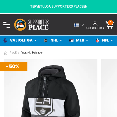
TERVETULOA SUPPORTERS PLACEEN
0
Kirjaudu sisään
VALIOLIIGA
NHL
MLB
NFL
ALE
Anorakki Defender
-50%