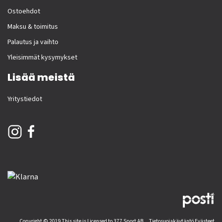
Ostoehdot
Maksu & toimitus
Palautus ja vaihto
Yleisimmät kysymykset
Lisää meistä
Yritystiedot
Copyright © 2019 This site is Licensed to 377 Sport AB
Tietosuojakäytäntö
Evästeet