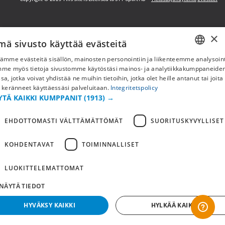
×
mä sivusto käyttää evästeitä
ämme evästeitä sisällön, mainosten personointiin ja liikenteemme analysoint
SWEDISH
mme myös tietoja sivustomme käytöstäsi mainos- ja analytiikkakumppaneid
sa, jotka voivat yhdistää ne muihin tietoihin, jotka olet heille antanut tai joita
FI
 keränneet käyttäessäsi palveluitaan.
Integritetspolicy
YTÄ KAIKKI KUMPPANIT
(1913) →
NO
EHDOTTOMASTI VÄLTTÄMÄTTÖMÄT
SUORITUSKYVYLLISET
KOHDENTAVAT
TOIMINNALLISET
LUOKITTELEMATTOMAT
NÄYTÄ TIEDOT
HYVÄKSY KAIKKI
HYLKÄÄ KAIKKI