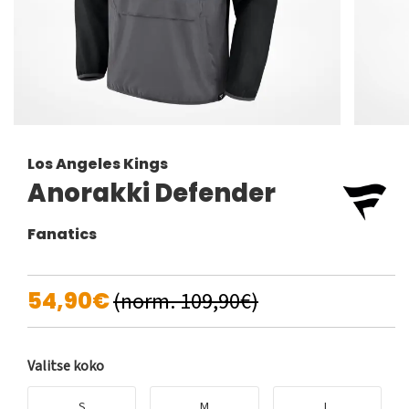
Los Angeles Kings
Anorakki Defender
Fanatics
54,90€
(norm. 109,90€)
Valitse koko
S
M
L