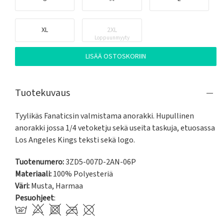
XL
2XL
Loppuunmyyty
LISÄÄ OSTOSKORIIN
Tuotekuvaus
Tyylikäs Fanaticsin valmistama anorakki. Hupullinen 
anorakki jossa 1/4 vetoketju sekä useita taskuja, etuosassa 
Los Angeles Kings teksti sekä logo.
Tuotenumero:
3ZD5-007D-2AN-06P
Materiaali:
100% Polyesteriä
Väri:
Musta
,
Harmaa
Pesuohjeet
: