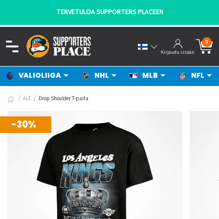
TERVETULOA SUPPORTERS PLACEEN
0
Kirjaudu sisään
VALIOLIIGA
NHL
MLB
NFL
ALE
Drop Shoulder T-paita
-30%