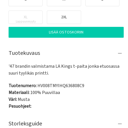
XL
2XL
Loppuunmyyty
LISÄÄ OSTOSKORIIN
Tuotekuvaus
'47 brandin valmistama LA Kings t-paita jonka etuosassa 
suuri tyylikäs printti.
Tuotenumero:
HV008TMYIHQ636808C9
Materiaali:
100% Puuvillaa
Väri:
Musta
Pesuohjeet
:
Storleksguide