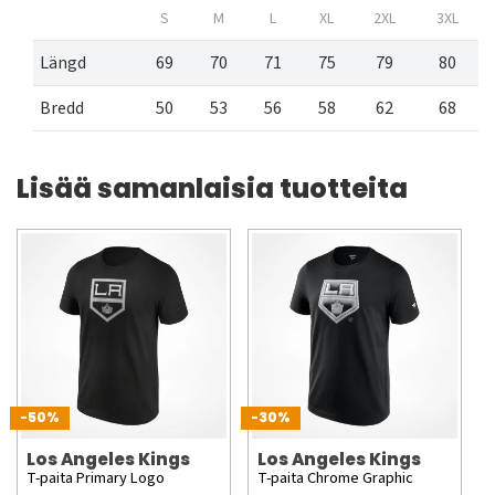
S
M
L
XL
2XL
3XL
Längd
69
70
71
75
79
80
Bredd
50
53
56
58
62
68
Lisää samanlaisia tuotteita
-50%
-30%
Los Angeles Kings
Los Angeles Kings
T-paita Primary Logo
T-paita Chrome Graphic