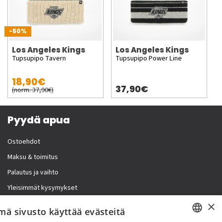
-50%
Los Angeles Kings
Los Angeles Kings
Tupsupipo Tavern
Tupsupipo Power Line
18,90€
37,90€
(norm. 37,90€)
Pyydä apua
Ostoehdot
Maksu & toimitus
Palautus ja vaihto
Yleisimmät kysymykset
×
Lisää meistä
mä sivusto käyttää evästeitä