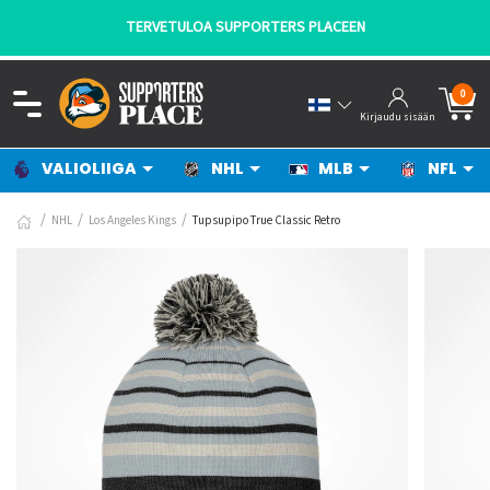
TERVETULOA SUPPORTERS PLACEEN
0
Kirjaudu sisään
VALIOLIIGA
NHL
MLB
NFL
NHL
Los Angeles Kings
Tupsupipo True Classic Retro