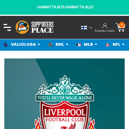
- KANNATTAJILTA KANNATTAJILLE!
0
Kirjaudu sisään
VALIOLIIGA
NHL
MLB
NFL