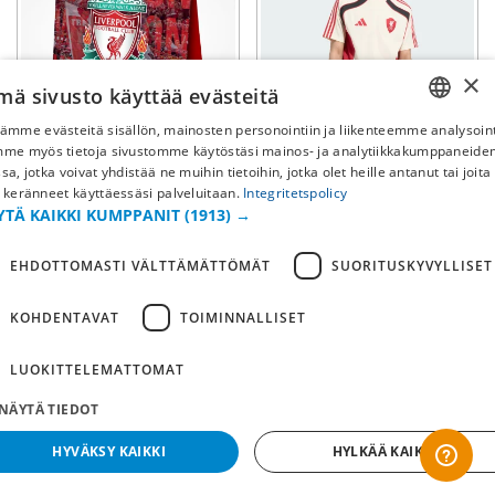
×
mä sivusto käyttää evästeitä
-50%
-50%
ämme evästeitä sisällön, mainosten personointiin ja liikenteemme analysoint
SWEDISH
mme myös tietoja sivustomme käytöstäsi mainos- ja analytiikkakumppaneid
Liverpool FC
Liverpool FC
sa, jotka voivat yhdistää ne muihin tietoihin, jotka olet heille antanut tai joita
Pöytäkalenteri 2026
UBS T-paita
FI
 keränneet käyttäessäsi palveluitaan.
Integritetspolicy
YTÄ KAIKKI KUMPPANIT
(1913) →
NO
6,40€
24,90€
(norm. 12,90€)
(norm. 49,90€)
EHDOTTOMASTI VÄLTTÄMÄTTÖMÄT
SUORITUSKYVYLLISET
KOHDENTAVAT
TOIMINNALLISET
LUOKITTELEMATTOMAT
NÄYTÄ TIEDOT
HYVÄKSY KAIKKI
HYLKÄÄ KAIKKI
-50%
-50%