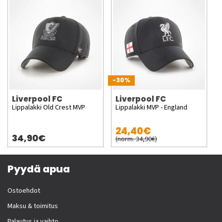
-30%
Liverpool FC
Liverpool FC
Lippalakki Old Crest MVP
Lippalakki MVP - England
24,40€
34,90€
(norm. 34,90€)
Pyydä apua
Ostoehdot
Maksu & toimitus
Palautus ja vaihto