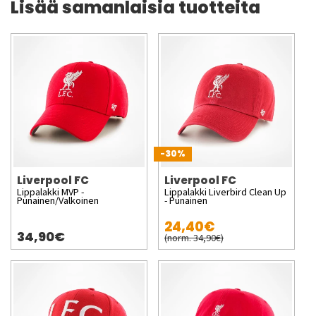
Lisää samanlaisia tuotteita
-30%
Liverpool FC
Liverpool FC
Lippalakki MVP -
Lippalakki Liverbird Clean Up
Punainen/Valkoinen
- Punainen
24,40€
34,90€
(norm. 34,90€)