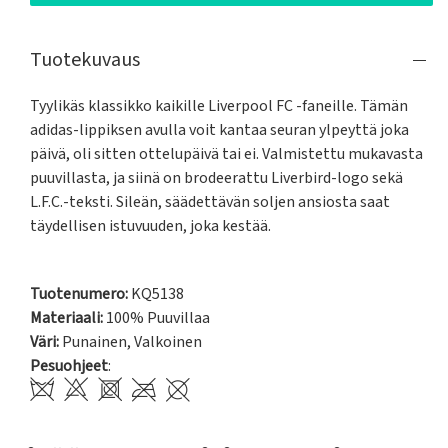
Tuotekuvaus
Tyylikäs klassikko kaikille Liverpool FC -faneille. Tämän 
adidas-lippiksen avulla voit kantaa seuran ylpeyttä joka 
päivä, oli sitten ottelupäivä tai ei. Valmistettu mukavasta 
puuvillasta, ja siinä on brodeerattu Liverbird-logo sekä 
L.F.C.-teksti. Sileän, säädettävän soljen ansiosta saat 
täydellisen istuvuuden, joka kestää.

Tuotenumero:
KQ5138
Materiaali:
100% Puuvillaa
Väri:
Punainen
,
Valkoinen
Pesuohjeet
: