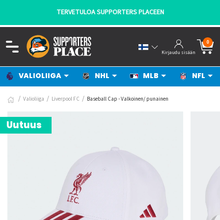
TERVETULOA SUPPORTERS PLACEEN
0
Kirjaudu sisään
VALIOLIIGA
NHL
MLB
NFL
Valioliiga
Liverpool FC
Baseball Cap - Valkoinen/ punainen
Uutuus