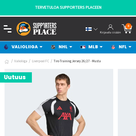
TERVETULOA SUPPORTERS PLACEEN
0
Kirjaudu sisään
VALIOLIIGA
NHL
MLB
NFL
Valioliiga
Liverpool FC
Tiro Training Jersey 26/27 - Musta
Uutuus