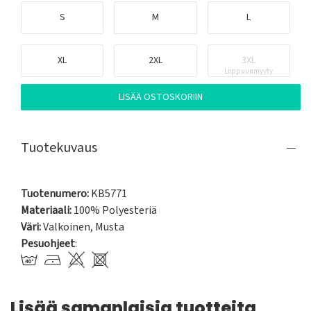
S
M
L
XL
2XL
3XL
Loppuunmyyty
LISÄÄ OSTOSKORIIN
Tuotekuvaus
Tuotenumero:
KB5771
Materiaali:
100% Polyesteriä
Väri:
Valkoinen
,
Musta
Pesuohjeet
:
Lisää samanlaisia tuotteita