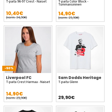
T-paita 96-97 Crest - Naiset
T-paita Color Block -
Tummansininen
10,40€
14,90€
(norm. 34,90€)
(norm. 29,90€)
-50%
Liverpool FC
Sam Dodds Heritage
T-paita Crest Harmaa - Naiset
T-paita Glenn
14,90€
29,90€
(norm. 29,90€)