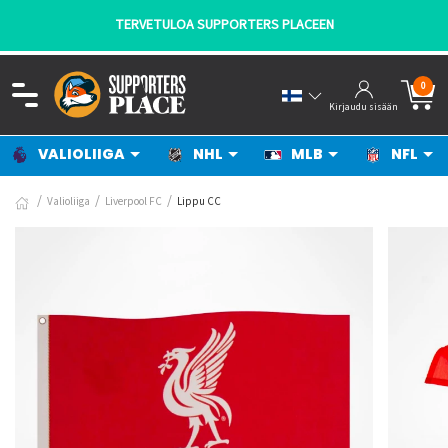
TERVETULOA SUPPORTERS PLACEEN
0
Kirjaudu sisään
VALIOLIIGA
NHL
MLB
NFL
Valioliiga
Liverpool FC
Lippu CC