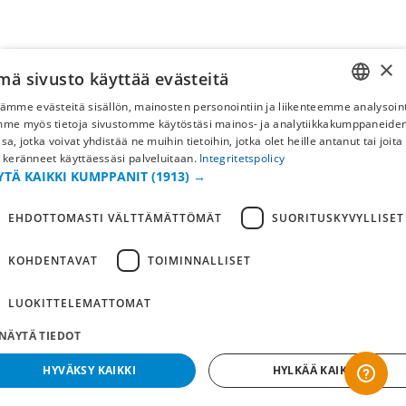
×
mä sivusto käyttää evästeitä
ämme evästeitä sisällön, mainosten personointiin ja liikenteemme analysoint
SWEDISH
mme myös tietoja sivustomme käytöstäsi mainos- ja analytiikkakumppaneid
sa, jotka voivat yhdistää ne muihin tietoihin, jotka olet heille antanut tai joita
FI
 keränneet käyttäessäsi palveluitaan.
Integritetspolicy
YTÄ KAIKKI KUMPPANIT
(1913) →
NO
EHDOTTOMASTI VÄLTTÄMÄTTÖMÄT
SUORITUSKYVYLLISET
KOHDENTAVAT
TOIMINNALLISET
LUOKITTELEMATTOMAT
NÄYTÄ TIEDOT
HYVÄKSY KAIKKI
HYLKÄÄ KAIKKI