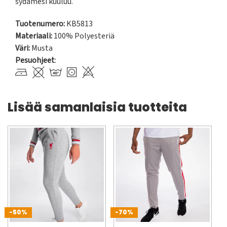
sydämesi kuuluu.
Tuotenumero:
KB5813
Materiaali:
100% Polyesteriä
Väri:
Musta
Pesuohjeet
:
Lisää samanlaisia tuotteita
-50%
-70%