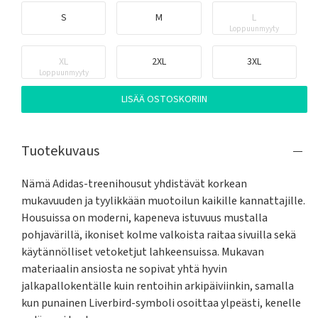
S
M
L
Loppuunmyyty
XL
2XL
3XL
Loppuunmyyty
LISÄÄ OSTOSKORIIN
Tuotekuvaus
Nämä Adidas-treenihousut yhdistävät korkean 
mukavuuden ja tyylikkään muotoilun kaikille kannattajille. 
Housuissa on moderni, kapeneva istuvuus mustalla 
pohjavärillä, ikoniset kolme valkoista raitaa sivuilla sekä 
käytännölliset vetoketjut lahkeensuissa. Mukavan 
materiaalin ansiosta ne sopivat yhtä hyvin 
jalkapallokentälle kuin rentoihin arkipäiviinkin, samalla 
kun punainen Liverbird-symboli osoittaa ylpeästi, kenelle 