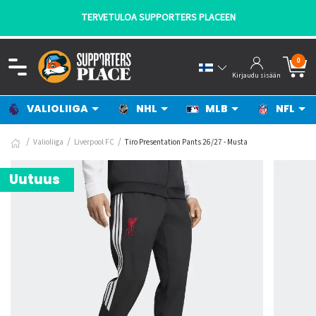
TERVETULOA SUPPORTERS PLACEEN
0
Kirjaudu sisään
VALIOLIIGA
NHL
MLB
NFL
Valioliiga
Liverpool FC
Tiro Presentation Pants 26/27 - Musta
Uutuus