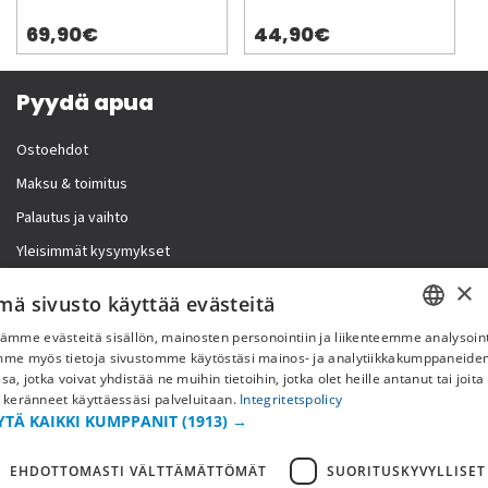
69,90€
44,90€
Pyydä apua
Ostoehdot
Maksu & toimitus
Palautus ja vaihto
Yleisimmät kysymykset
×
Lisää meistä
mä sivusto käyttää evästeitä
ämme evästeitä sisällön, mainosten personointiin ja liikenteemme analysoint
Yritystiedot
SWEDISH
mme myös tietoja sivustomme käytöstäsi mainos- ja analytiikkakumppaneid
sa, jotka voivat yhdistää ne muihin tietoihin, jotka olet heille antanut tai joita
FI
 keränneet käyttäessäsi palveluitaan.
Integritetspolicy
YTÄ KAIKKI KUMPPANIT
(1913) →
NO
EHDOTTOMASTI VÄLTTÄMÄTTÖMÄT
SUORITUSKYVYLLISET