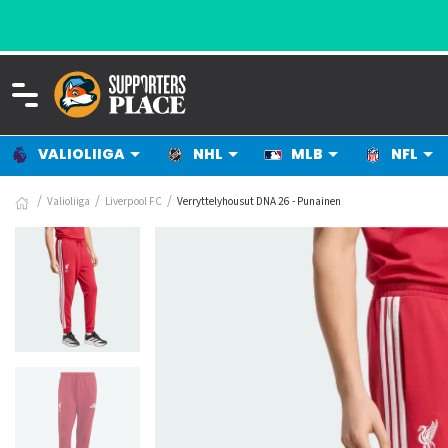
PPORTERS PLACEEN
VALIOLIIGA
NHL
MLB
NFL
Valioliiga
Liverpool FC
Verryttelyhousut DNA 26 - Punainen