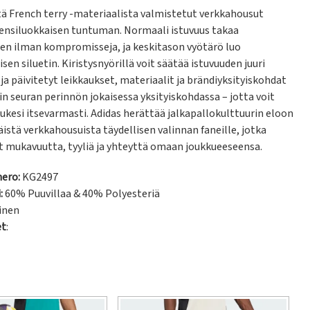
 French terry -materiaalista valmistetut verkkahousut 
 ensiluokkaisen tuntuman. Normaali istuvuus takaa 
n ilman kompromisseja, ja keskitason vyötärö luo 
sen siluetin. Kiristysnyörillä voit säätää istuvuuden juuri 
 ja päivitetyt leikkaukset, materiaalit ja brändiyksityiskohdat 
in seuran perinnön jokaisessa yksityiskohdassa – jotta voit 
ukesi itsevarmasti. Adidas herättää jalkapallokulttuurin eloon 
äistä verkkahousuista täydellisen valinnan faneille, jotka 
t mukavuutta, tyyliä ja yhteyttä omaan joukkueeseensa.
ero:
KG2497
:
60% Puuvillaa & 40% Polyesteriä
inen
et
: