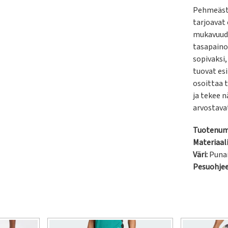
Pehmeästä
tarjoavat
mukavuude
tasapainoi
sopivaksi,
tuovat esi
osoittaa t
ja tekee n
arvostava
Tuotenum
Materiaali
Väri:
Puna
Pesuohje