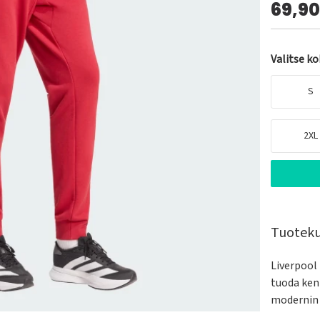
69,9
Valitse k
S
2XL
Tuotek
Liverpool 
tuoda ken
modernin m