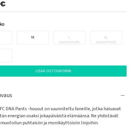
0€
oko
M
L
XL
Loppuunmyyty
Loppuunmyyty
LISÄÄ OSTOSKORIIN
uvaus
FC DNA Pants -housut on suunniteltu faneille, jotka haluavat 
tän energian osaksi jokapäiväistä elämäänsä. Ne yhdistävät 
uotoilun puhtaisiin ja monikäyttöisiin linjoihin.
