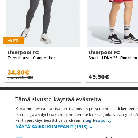
-50%
Liverpool FC
Liverpool FC
Treenihousut Competition
Shortsit DNA 26 - Punainen
34,90€
49,90€
(norm. 69,90€)
Pyydä apua
Tämä sivusto käyttää evästeitä
Käytämme evästeitä sisällön, mainosten personointiin ja liikentee
Ostoehdot
mainos- ja analytiikkakumppaneidemme kanssa, jotka voivat yhdistää ne
Maksu & toimitus
keränneet käyttäessäsi palveluitaan.
Integritetspolicy
NÄYTÄ KAIKKI KUMPPANIT
(1913) →
Palautus ja vaihto