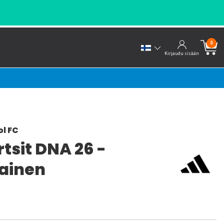
0
Kirjaudu sisään
ol FC
tsit DNA 26 -
ainen