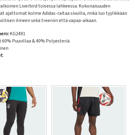
valkoinen Liverbird toisessa lahkeessa. Kokonaisuuden 
t ajattomat kolme Adidas-raitaa sivuilla, mikä luo tyylikkään 
öllisen ilmeen sekä treeniin että vapaa-aikaan.
ero:
KG2491
:
60% Puuvillaa & 40% Polyesteriä
inen
et
: