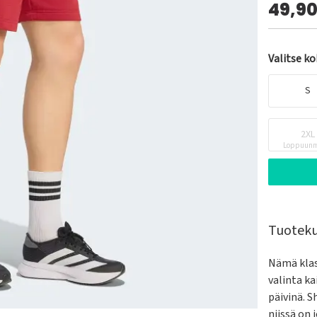
49,9
Valitse k
S
2XL
Loppuunm
Tuotek
Nämä klas
valinta ka
päivinä. S
niissä on 