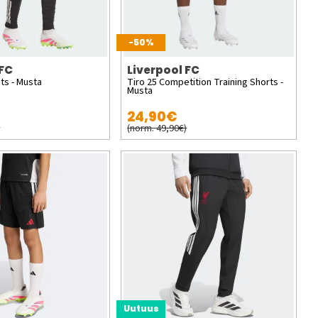
-50%
 FC
Liverpool FC
ts - Musta
Tiro 25 Competition Training Shorts -
Musta
24,90€
)
(norm. 49,90€)
Uutuus