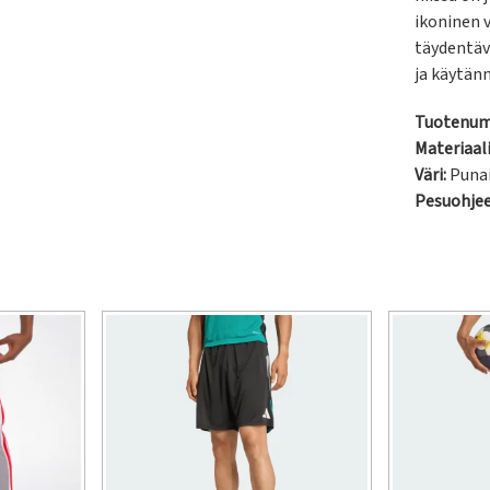
ikoninen 
täydentävä
ja käytänn
Tuotenum
Materiaali
Väri:
Puna
Pesuohje