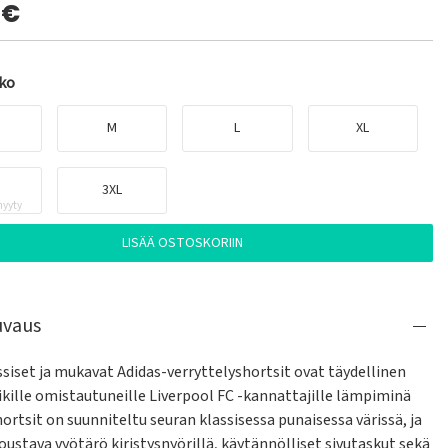
0€
oko
M
L
XL
3XL
yyty
LISÄÄ OSTOSKORIIN
uvaus
siset ja mukavat Adidas-verryttelyshortsit ovat täydellinen 
ikille omistautuneille Liverpool FC -kannattajille lämpiminä 
hortsit on suunniteltu seuran klassisessa punaisessa värissä, ja 
joustava vyötärö kiristysnyörillä, käytännölliset sivutaskut sekä 