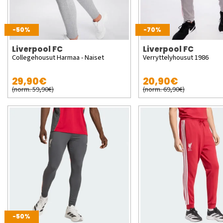
-50%
-70%
Liverpool FC
Liverpool FC
Collegehousut Harmaa - Naiset
Verryttelyhousut 1986
29,90€
20,90€
(norm. 59,90€)
(norm. 69,90€)
-50%