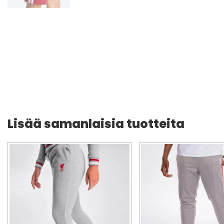
Lisää samanlaisia tuotteita