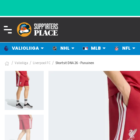
VALIOLIIGA
NHL
MLB
NFL
Valioliiga
Liverpool FC
Shortsit DNA 26 - Punainen