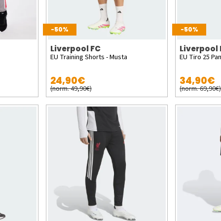
-50%
-50%
Liverpool FC
Liverpool
EU Training Shorts - Musta
EU Tiro 25 Pan
24,90€
34,90€
(norm. 49,90€)
(norm. 69,90€