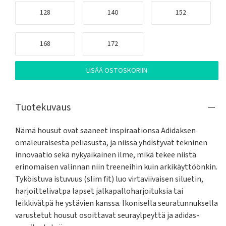
128
140
152
168
172
LISÄÄ OSTOSKORIIN
Tuotekuvaus
Nämä housut ovat saaneet inspiraationsa Adidaksen 
omaleuraisesta peliasusta, ja niissä yhdistyvät tekninen 
innovaatio sekä nykyaikainen ilme, mikä tekee niistä 
erinomaisen valinnan niin treeneihin kuin arkikäyttöönkin. 
Tyköistuva istuvuus (slim fit) luo virtaviivaisen siluetin, 
harjoittelivatpa lapset jalkapalloharjoituksia tai 
leikkivätpä he ystävien kanssa. Ikonisella seuratunnuksella 
varustetut housut osoittavat seuraylpeyttä ja adidas-