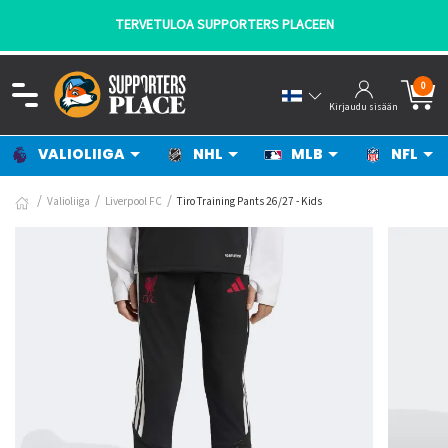
TERVETULOA SUPPORTERS PLACEEN
0
Kirjaudu sisään
VALIOLIIGA
NHL
MLB
NFL
Valioliiga
Liverpool FC
Tiro Training Pants 26/27 - Kids