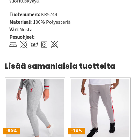
suorituskykyä.
Tuotenumero:
KB5744
Materiaali:
100% Polyesteriä
Väri:
Musta
Pesuohjeet
:
Lisää samanlaisia tuotteita
-50%
-70%