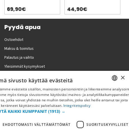
69,90€
44,90€
Pyydä apua
Ostoehdot
Maksu & toimitus
Palautus ja vaihto
Yleisimmät kysymykset
×
Lisää meistä
mä sivusto käyttää evästeitä
ämme evästeitä sisällön, mainosten personointiin ja liikenteemme analysoint
Yritystiedot
SWEDISH
mme myös tietoja sivustomme käytöstäsi mainos- ja analytiikkakumppaneid
sa, jotka voivat yhdistää ne muihin tietoihin, jotka olet heille antanut tai joita
FI
 keränneet käyttäessäsi palveluitaan.
Integritetspolicy
YTÄ KAIKKI KUMPPANIT
(1913) →
NO
EHDOTTOMASTI VÄLTTÄMÄTTÖMÄT
SUORITUSKYVYLLISET