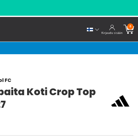
0
Kirjaudu sisään
ol FC
paita Koti Crop Top
27