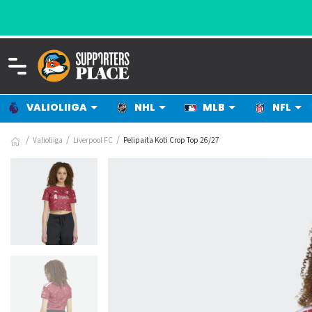
VALIOLIIGA
NHL
MLB
NFL
Valioliiga
Liverpool FC
Pelipaita Koti Crop Top 26/27