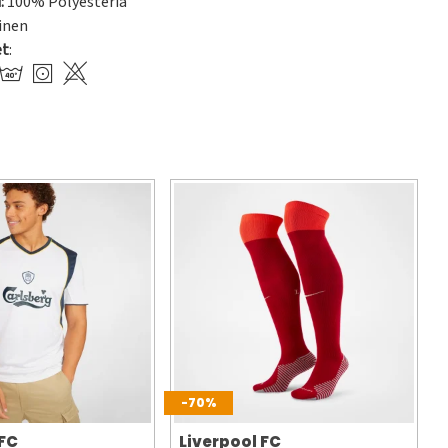
:
100% Polyesteriä
inen
et
:
-70%
 FC
Liverpool FC