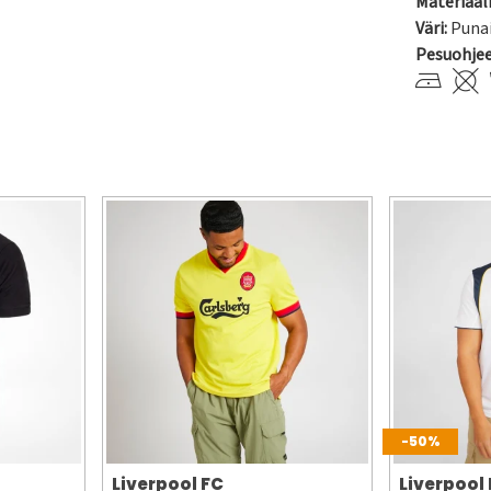
Materiaali
Väri:
Puna
Pesuohje
-50%
Liverpool FC
Liverpool