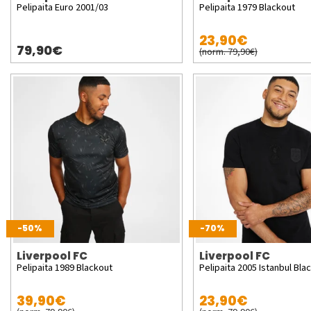
Pelipaita Euro 2001/03
Pelipaita 1979 Blackout
23,90€
79,90€
(norm. 79,90€)
-50%
-70%
Liverpool FC
Liverpool FC
Pelipaita 1989 Blackout
Pelipaita 2005 Istanbul Bla
39,90€
23,90€