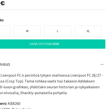
0€
oko
M
L
XL
LISÄÄ OSTOSKORIIN
uvaus
Liverpool FC:n perintöä lyhyen mallisessa Liverpool FC 26/27 -
ssa (Crop Top). Tämä rohkea vaate tuo takaisin Adidaksen 
0-luvun grafiikan, yhdistäen seuran historian ja nykyaikaisen 
n eloisalla, Shankly-punaisella pohjalla.
ero:
KB8260