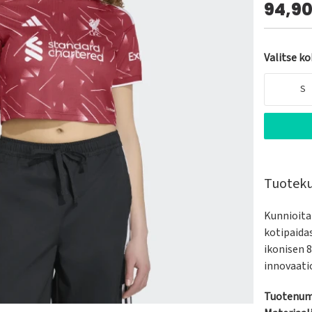
94,9
Valitse k
S
Tuotek
Kunnioita 
kotipaida
ikonisen 8
innovaatio
Tuotenum