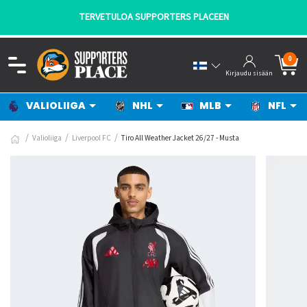
TERVETULOA SUPPORTERS PLACEEN
0
Kirjaudu sisään
VALIOLIIGA
NHL
MLB
NFL
Valioliiga
Liverpool FC
Tiro All Weather Jacket 26/27 - Musta