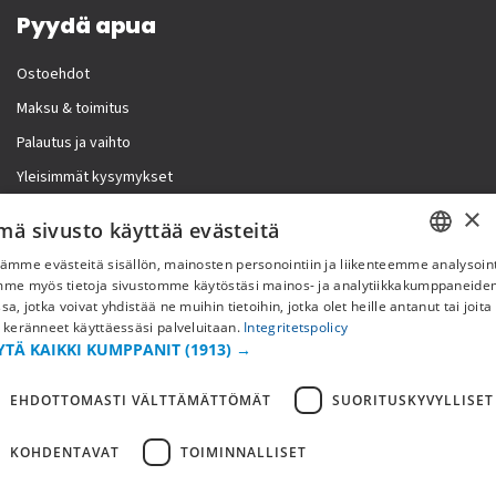
Pyydä apua
Ostoehdot
Maksu & toimitus
Palautus ja vaihto
Yleisimmät kysymykset
×
Lisää meistä
mä sivusto käyttää evästeitä
ämme evästeitä sisällön, mainosten personointiin ja liikenteemme analysoint
Yritystiedot
SWEDISH
mme myös tietoja sivustomme käytöstäsi mainos- ja analytiikkakumppaneid
sa, jotka voivat yhdistää ne muihin tietoihin, jotka olet heille antanut tai joita
FI
 keränneet käyttäessäsi palveluitaan.
Integritetspolicy
YTÄ KAIKKI KUMPPANIT
(1913) →
NO
EHDOTTOMASTI VÄLTTÄMÄTTÖMÄT
SUORITUSKYVYLLISET
KOHDENTAVAT
TOIMINNALLISET