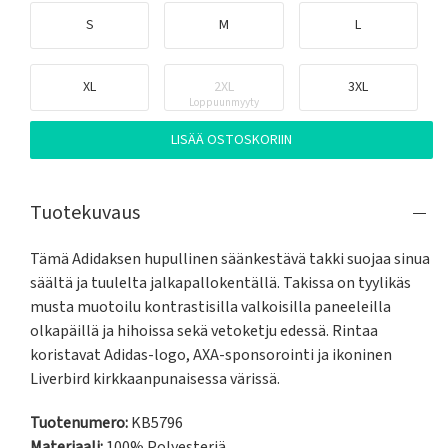
S
M
L
XL
2XL
3XL
Loppuunmyyty
LISÄÄ OSTOSKORIIN
Tuotekuvaus
Tämä Adidaksen hupullinen säänkestävä takki suojaa sinua 
säältä ja tuulelta jalkapallokentällä. Takissa on tyylikäs 
musta muotoilu kontrastisilla valkoisilla paneeleilla 
olkapäillä ja hihoissa sekä vetoketju edessä. Rintaa 
koristavat Adidas-logo, AXA-sponsorointi ja ikoninen 
Liverbird kirkkaanpunaisessa värissä.
Tuotenumero:
KB5796
Materiaali:
100% Polyesteriä