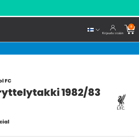
0
Kirjaudu sisään
ol FC
yttelytakki 1982/83
cial