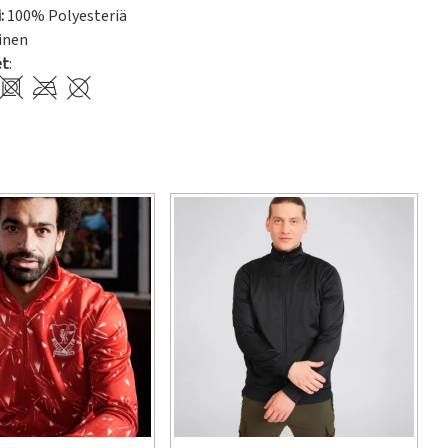
:
100% Polyesteriä
inen
et
: