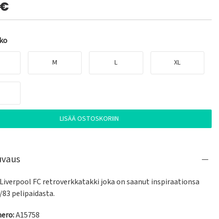
0€
oko
M
L
XL
LISÄÄ OSTOSKORIIN
uvaus
Liverpool FC retroverkkatakki joka on saanut inspiraationsa 
/83 pelipaidasta.
ero:
A15758