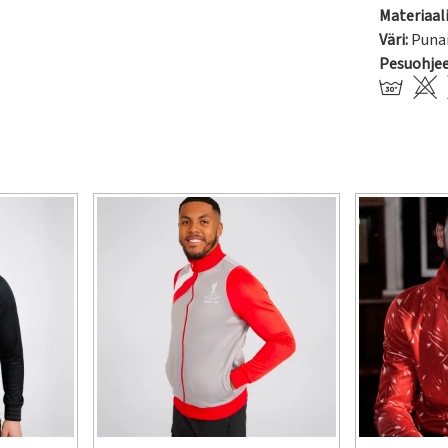
Materiaali
Väri:
Puna
Pesuohje