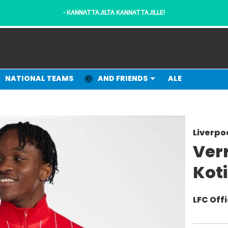
- KANNATTAJILTA KANNATTAJILLE!
NATIONAL TEAMS
AND FRIENDS
ALE
Liverpo
Verr
Koti
LFC Offi