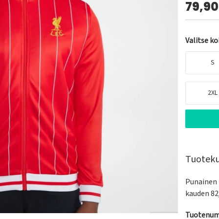
79,9
Valitse k
S
2XL
Tuotek
Punainen 
kauden 82
Tuotenum