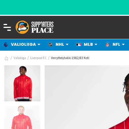
VALIOLIIGA
NHL
MLB
NFL
Valioliiga
Liverpool FC
Verryttelytakki 1982/83 Koti