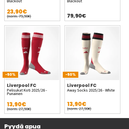
Blackout
Blackout
23,90€
79,90€
(norm. 79,90€)
-50%
-50%
Liverpool FC
Liverpool FC
Pelisukat Koti 2025/26 -
Away Socks 2025/26 - White
Punainen
13,90€
13,90€
(norm. 27,90€)
(norm. 27,90€)
Pyydä apua