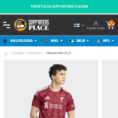
TERVETULOA SUPPORTERS PLACEEN
0
Kirjaudu sisään
VALIOLIIGA
NHL
MLB
NFL
Valioliiga
Liverpool FC
Pelipaita Koti 26/27