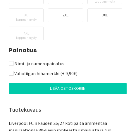
Loppuunmyyty
XL
2XL
3XL
Loppuunmyyty
4XL
Loppuunmyyty
Painatus
Nimi- ja numeropainatus
Valioliigan hihamerkki (+ 9,90€)
LISÄÄ OSTOSKORIIN
Tuotekuvaus
Liverpool FC:n kauden 26/27 kotipaita ammentaa 
inspiraationsa 80-luvun rohkeasta ilmaisusta ja tuo 