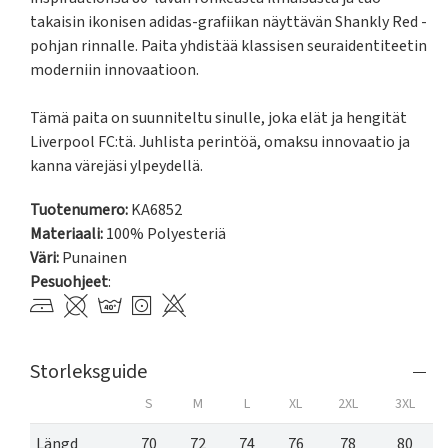
takaisin ikonisen adidas-grafiikan näyttävän Shankly Red -
pohjan rinnalle. Paita yhdistää klassisen seuraidentiteetin 
moderniin innovaatioon.

Tämä paita on suunniteltu sinulle, joka elät ja hengität 
Liverpool FC:tä. Juhlista perintöä, omaksu innovaatio ja 
kanna värejäsi ylpeydellä.
Tuotenumero:
KA6852
Materiaali:
100% Polyesteriä
Väri:
Punainen
Pesuohjeet
:
Storleksguide
S
M
L
XL
2XL
3XL
Längd
70
72
74
76
78
80