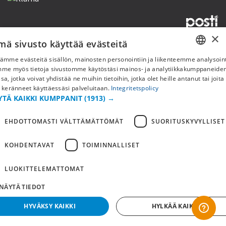
×
mä sivusto käyttää evästeitä
Copyright © 2019 This site is Licensed to 377 Sport AB
Tietosuojakäytäntö
Evästeet
ämme evästeitä sisällön, mainosten personointiin ja liikenteemme analysoint
SWEDISH
mme myös tietoja sivustomme käytöstäsi mainos- ja analytiikkakumppaneid
sa, jotka voivat yhdistää ne muihin tietoihin, jotka olet heille antanut tai joita
FI
 keränneet käyttäessäsi palveluitaan.
Integritetspolicy
YTÄ KAIKKI KUMPPANIT
(1913) →
NO
EHDOTTOMASTI VÄLTTÄMÄTTÖMÄT
SUORITUSKYVYLLISET
KOHDENTAVAT
TOIMINNALLISET
LUOKITTELEMATTOMAT
NÄYTÄ TIEDOT
HYVÄKSY KAIKKI
HYLKÄÄ KAIKKI