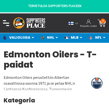
TERVETULOA SUPPORTERS PLACEEN
0
Kirjaudu sisään
VALIOLIIGA
NHL
MLB
NFL
Edmonton Oilers - T-
paidat
Edmonton Oilers perustettiin Albertan
osavaltiossa vuonna 1971 ja se pelaa NHL:n
Läntisessä Konferenssissa, Tyynenmeren
Divisioonassa. Oilers pelaa kotiottelunsa Rogers
Kategoria
Placessa jonka yleisökapasiteetti on n. 18 000
katsojaa. Joukkue on voittanut Stanley Cupin