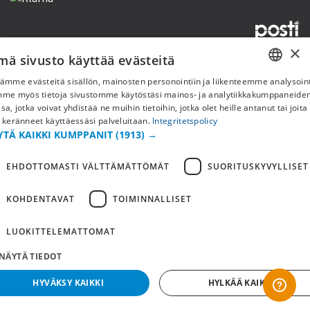
×
mä sivusto käyttää evästeitä
Copyright © 2019 This site is Licensed to 377 Sport AB
Tietosuojakäytäntö
Evästeet
ämme evästeitä sisällön, mainosten personointiin ja liikenteemme analysoint
SWEDISH
mme myös tietoja sivustomme käytöstäsi mainos- ja analytiikkakumppaneid
sa, jotka voivat yhdistää ne muihin tietoihin, jotka olet heille antanut tai joita
FI
 keränneet käyttäessäsi palveluitaan.
Integritetspolicy
YTÄ KAIKKI KUMPPANIT
(1913) →
NO
EHDOTTOMASTI VÄLTTÄMÄTTÖMÄT
SUORITUSKYVYLLISET
KOHDENTAVAT
TOIMINNALLISET
LUOKITTELEMATTOMAT
NÄYTÄ TIEDOT
HYVÄKSY KAIKKI
HYLKÄÄ KAIKKI