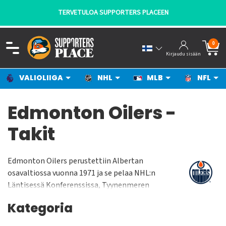
TERVETULOA SUPPORTERS PLACEEN
0
Kirjaudu sisään
VALIOLIIGA
NHL
MLB
NFL
Edmonton Oilers -
Takit
Edmonton Oilers perustettiin Albertan
osavaltiossa vuonna 1971 ja se pelaa NHL:n
Läntisessä Konferenssissa, Tyynenmeren
Divisioonassa. Oilers pelaa kotiottelunsa Rogers
Kategoria
Placessa jonka yleisökapasiteetti on n. 18 000
katsojaa. Joukkue on voittanut Stanley Cupin