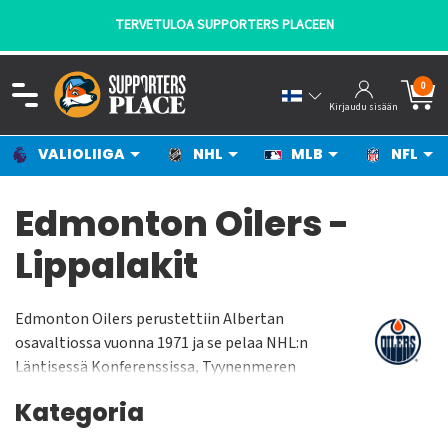
TERVETULOA SUPPORTERS PLACEEN
0
Kirjaudu sisään
VALIOLIIGA
NHL
MLB
NFL
Edmonton Oilers -
Lippalakit
Edmonton Oilers perustettiin Albertan
osavaltiossa vuonna 1971 ja se pelaa NHL:n
Läntisessä Konferenssissa, Tyynenmeren
Divisioonassa. Oilers pelaa kotiottelunsa Rogers
Kategoria
Placessa jonka yleisökapasiteetti on n. 18 000
katsojaa. Joukkue on voittanut Stanley Cupin