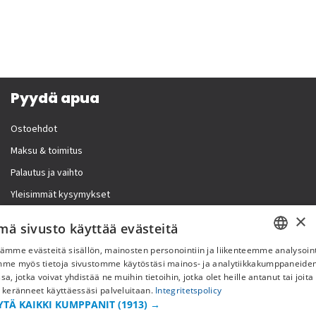
Pyydä apua
Ostoehdot
Maksu & toimitus
Palautus ja vaihto
Yleisimmät kysymykset
×
Lisää meistä
mä sivusto käyttää evästeitä
ämme evästeitä sisällön, mainosten personointiin ja liikenteemme analysoint
Yritystiedot
SWEDISH
mme myös tietoja sivustomme käytöstäsi mainos- ja analytiikkakumppaneid
sa, jotka voivat yhdistää ne muihin tietoihin, jotka olet heille antanut tai joita
FI
 keränneet käyttäessäsi palveluitaan.
Integritetspolicy
YTÄ KAIKKI KUMPPANIT
(1913) →
NO