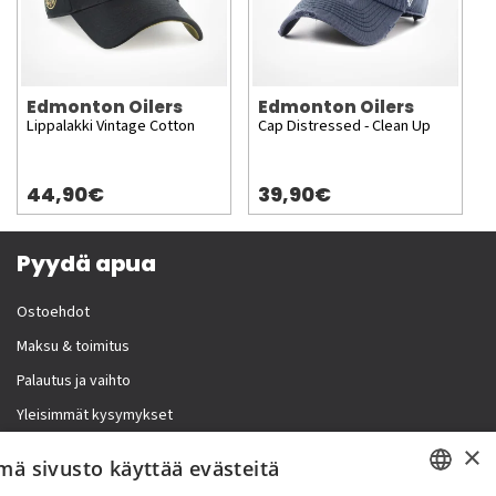
Edmonton Oilers
Edmonton Oilers
Lippalakki Vintage Cotton
Cap Distressed - Clean Up
44,90€
39,90€
Pyydä apua
Ostoehdot
Maksu & toimitus
Palautus ja vaihto
Yleisimmät kysymykset
×
Lisää meistä
mä sivusto käyttää evästeitä