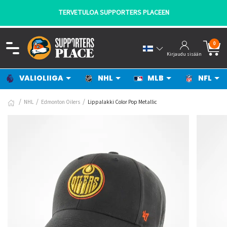
TERVETULOA SUPPORTERS PLACEEN
0
Kirjaudu sisään
VALIOLIIGA
NHL
MLB
NFL
NHL
Edmonton Oilers
Lippalakki Color Pop Metallic