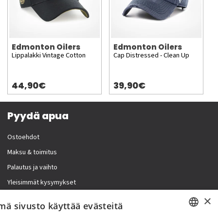
Edmonton Oilers
Edmonton Oilers
Lippalakki Vintage Cotton
Cap Distressed - Clean Up
44,90€
39,90€
Pyydä apua
Ostoehdot
Maksu & toimitus
Palautus ja vaihto
Yleisimmät kysymykset
×
Lisää meistä
mä sivusto käyttää evästeitä