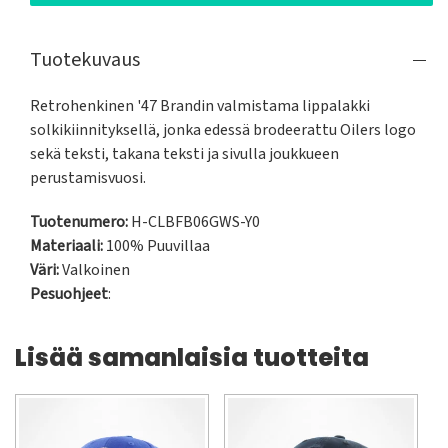
Tuotekuvaus
Retrohenkinen '47 Brandin valmistama lippalakki 
solkikiinnityksellä, jonka edessä brodeerattu Oilers logo 
sekä teksti, takana teksti ja sivulla joukkueen 
perustamisvuosi.
Tuotenumero:
H-CLBFB06GWS-Y0
Materiaali:
100% Puuvillaa
Väri:
Valkoinen
Pesuohjeet
:
Lisää samanlaisia tuotteita