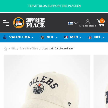
TERVETULOA SUPPORTERS PLACEEN
0
Kirjaudu sisään
VALIOLIIGA
NHL
MLB
NFL
NHL
Edmonton Oilers
Lippalakki Clubhouse Faber