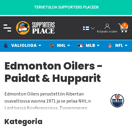
TERVETULOA SUPPORTERS PLACEEN
0
Kirjaudu sisään
VALIOLIIGA
NHL
MLB
NFL
Edmonton Oilers -
Paidat & Hupparit
Edmonton Oilers perustettiin Albertan
osavaltiossa vuonna 1971 ja se pelaa NHL:n
Läntisessä Konferenssissa, Tyynenmeren
Divisioonassa. Oilers pelaa kotiottelunsa Rogers
Kategoria
Placessa jonka yleisökapasiteetti on n. 18 000
katsojaa. Joukkue on voittanut Stanley Cupin