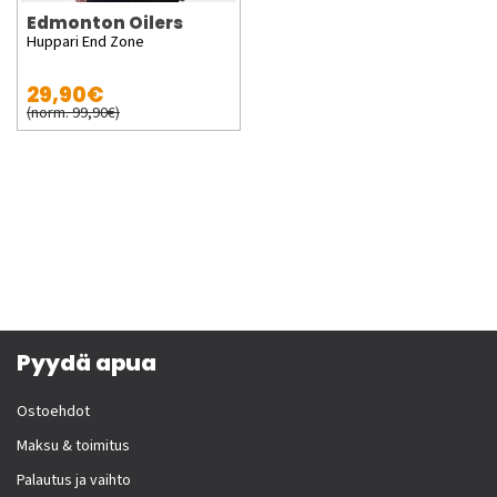
Edmonton Oilers
Huppari End Zone
29,90€
(norm. 99,90€)
Pyydä apua
Ostoehdot
Maksu & toimitus
Palautus ja vaihto