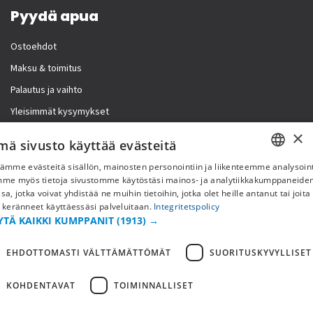
Pyydä apua
Ostoehdot
Maksu & toimitus
Palautus ja vaihto
Yleisimmät kysymykset
×
Lisää meistä
mä sivusto käyttää evästeitä
ämme evästeitä sisällön, mainosten personointiin ja liikenteemme analysoint
Yritystiedot
SWEDISH
mme myös tietoja sivustomme käytöstäsi mainos- ja analytiikkakumppaneid
sa, jotka voivat yhdistää ne muihin tietoihin, jotka olet heille antanut tai joita
FI
 keränneet käyttäessäsi palveluitaan.
Integritetspolicy
YTÄ KAIKKI KUMPPANIT
(1913) →
NO
EHDOTTOMASTI VÄLTTÄMÄTTÖMÄT
SUORITUSKYVYLLISET
KOHDENTAVAT
TOIMINNALLISET