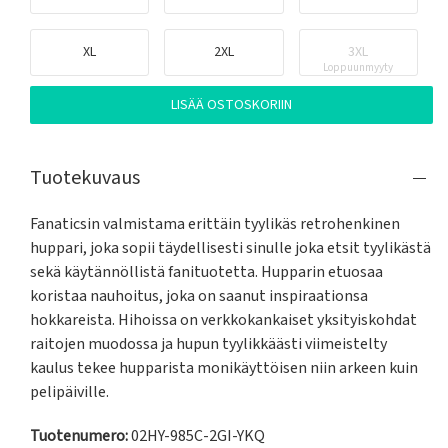
XL
2XL
3XL
Loppuunmyyty
LISÄÄ OSTOSKORIIN
Tuotekuvaus
Fanaticsin valmistama erittäin tyylikäs retrohenkinen 
huppari, joka sopii täydellisesti sinulle joka etsit tyylikästä 
sekä käytännöllistä fanituotetta. Hupparin etuosaa 
koristaa nauhoitus, joka on saanut inspiraationsa 
hokkareista. Hihoissa on verkkokankaiset yksityiskohdat 
raitojen muodossa ja hupun tyylikkäästi viimeistelty 
kaulus tekee hupparista monikäyttöisen niin arkeen kuin 
pelipäiville.
Tuotenumero:
02HY-985C-2GI-YKQ