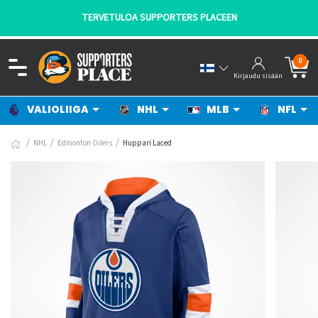
TERVETULOA SUPPORTERS PLACEEN
0
Kirjaudu sisään
VALIOLIIGA
NHL
MLB
NFL
NHL
Edmonton Oilers
Huppari Laced