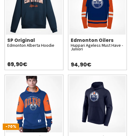
SP Original
Edmonton Oilers
Edmonton Alberta Hoodie
Huppari Ageless Must Have -
Juniori
69,90€
94,90€
-70%