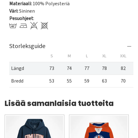
Materiaali:
100% Polyesteriä
Väri:
Sininen
Pesuohjeet
:
Storleksguide
S
M
L
XL
XXL
Längd
73
74
77
78
82
Bredd
53
55
59
63
70
Lisää samanlaisia tuotteita