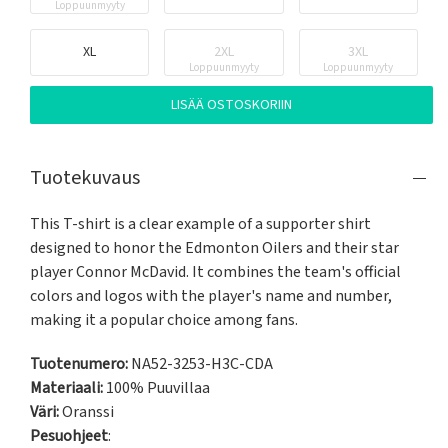
Loppuunmyyty
XL
2XL
3XL
Loppuunmyyty
Loppuunmyyty
LISÄÄ OSTOSKORIIN
Tuotekuvaus
This T-shirt is a clear example of a supporter shirt 
designed to honor the Edmonton Oilers and their star 
player Connor McDavid. It combines the team's official 
colors and logos with the player's name and number, 
making it a popular choice among fans.
Tuotenumero:
NA52-3253-H3C-CDA
Materiaali:
100% Puuvillaa
Väri:
Oranssi
Pesuohjeet
: