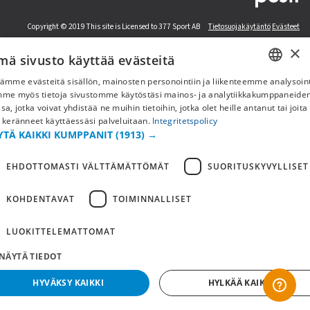
Copyright © 2019 This site is Licensed to 377 Sport AB
Tietosuojakäytäntö
Evästeet
×
mä sivusto käyttää evästeitä
ämme evästeitä sisällön, mainosten personointiin ja liikenteemme analysoint
SWEDISH
mme myös tietoja sivustomme käytöstäsi mainos- ja analytiikkakumppaneid
sa, jotka voivat yhdistää ne muihin tietoihin, jotka olet heille antanut tai joita
FI
 keränneet käyttäessäsi palveluitaan.
Integritetspolicy
YTÄ KAIKKI KUMPPANIT
(1913) →
NO
EHDOTTOMASTI VÄLTTÄMÄTTÖMÄT
SUORITUSKYVYLLISET
KOHDENTAVAT
TOIMINNALLISET
LUOKITTELEMATTOMAT
NÄYTÄ TIEDOT
HYVÄKSY KAIKKI
HYLKÄÄ KAIKKI