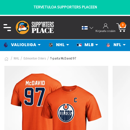
TERVETULOA SUPPORTERS PLACEEN
0
Kirjaudu sisään
VALIOLIIGA
NHL
MLB
NFL
NHL
Edmonton Oilers
T-paita McDavid 97