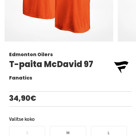
Edmonton Oilers
T-paita McDavid 97
Fanatics
34,90€
Valitse koko
S
M
L