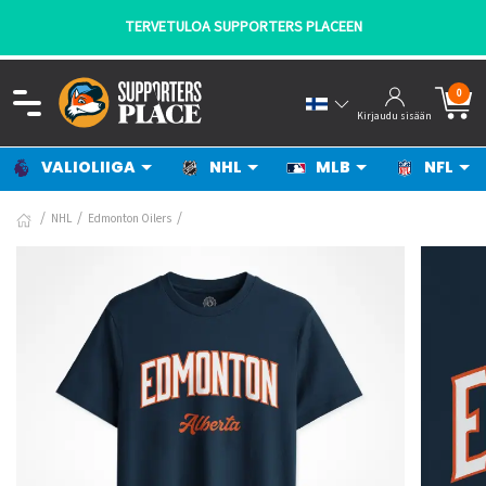
TERVETULOA SUPPORTERS PLACEEN
0
Kirjaudu sisään
VALIOLIIGA
NHL
MLB
NFL
NHL
Edmonton Oilers