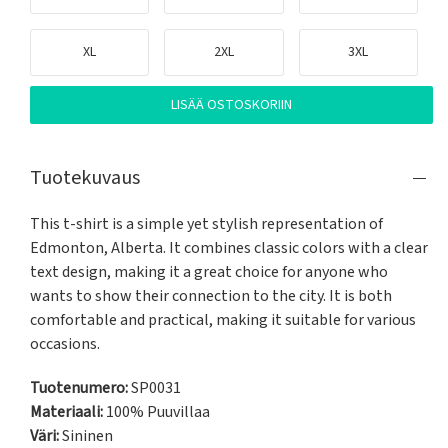
XL
2XL
3XL
LISÄÄ OSTOSKORIIN
Tuotekuvaus
This t-shirt is a simple yet stylish representation of 
Edmonton, Alberta. It combines classic colors with a clear 
text design, making it a great choice for anyone who 
wants to show their connection to the city. It is both 
comfortable and practical, making it suitable for various 
occasions.
Tuotenumero:
SP0031
Materiaali:
100% Puuvillaa
Väri:
Sininen