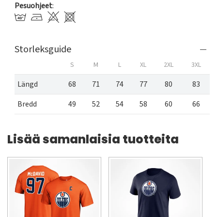
Pesuohjeet
:
Storleksguide
S
M
L
XL
2XL
3XL
Längd
68
71
74
77
80
83
Bredd
49
52
54
58
60
66
Lisää samanlaisia tuotteita