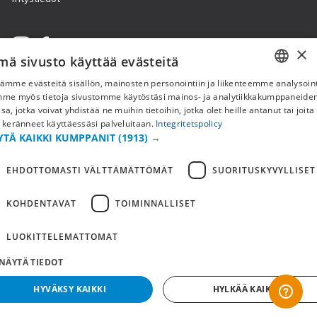
×
mä sivusto käyttää evästeitä
ämme evästeitä sisällön, mainosten personointiin ja liikenteemme analysoint
SWEDISH
mme myös tietoja sivustomme käytöstäsi mainos- ja analytiikkakumppaneid
sa, jotka voivat yhdistää ne muihin tietoihin, jotka olet heille antanut tai joita
FI
 keränneet käyttäessäsi palveluitaan.
Integritetspolicy
YTÄ KAIKKI KUMPPANIT
(1913) →
NO
EHDOTTOMASTI VÄLTTÄMÄTTÖMÄT
SUORITUSKYVYLLISET
Copyright © 2019 This site is Licensed to 377 Sport AB
Tietosuojakäytäntö
Evästeet
KOHDENTAVAT
TOIMINNALLISET
LUOKITTELEMATTOMAT
NÄYTÄ TIEDOT
HYVÄKSY KAIKKI
HYLKÄÄ KAIKKI