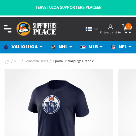
TERVETULOA SUPPORTERS PLACEEN
0
Kirjaudu sisään
VALIOLIIGA
NHL
MLB
NFL
NHL
Edmonton Oilers
T-paita Primary Logo Graphic