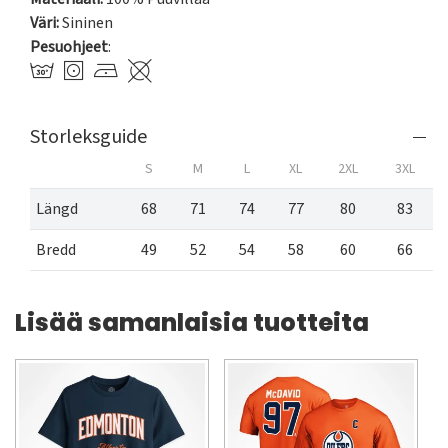
Väri:
Sininen
Pesuohjeet
:
Storleksguide
S
M
L
XL
2XL
3XL
Längd
68
71
74
77
80
83
Bredd
49
52
54
58
60
66
Lisää samanlaisia tuotteita