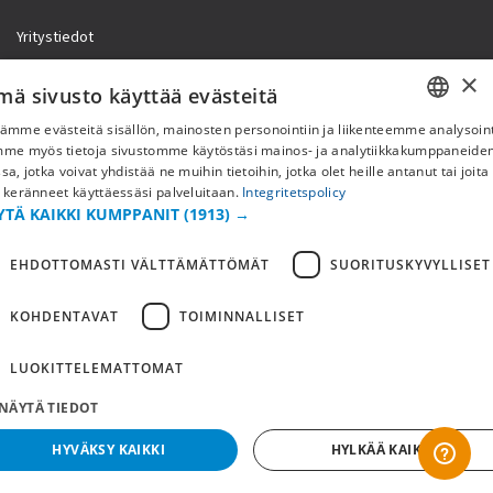
Yritystiedot
×
mä sivusto käyttää evästeitä
ämme evästeitä sisällön, mainosten personointiin ja liikenteemme analysoint
SWEDISH
mme myös tietoja sivustomme käytöstäsi mainos- ja analytiikkakumppaneid
sa, jotka voivat yhdistää ne muihin tietoihin, jotka olet heille antanut tai joita
FI
 keränneet käyttäessäsi palveluitaan.
Integritetspolicy
YTÄ KAIKKI KUMPPANIT
(1913) →
NO
EHDOTTOMASTI VÄLTTÄMÄTTÖMÄT
SUORITUSKYVYLLISET
Copyright © 2019 This site is Licensed to 377 Sport AB
Tietosuojakäytäntö
Evästeet
KOHDENTAVAT
TOIMINNALLISET
LUOKITTELEMATTOMAT
NÄYTÄ TIEDOT
HYVÄKSY KAIKKI
HYLKÄÄ KAIKKI