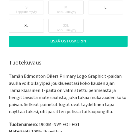
S
M
L
Loppuunmyyty
Loppuunmyyty
XL
2XL
Loppuunmyyty
LISÄÄ OSTOSKORIIN
Tuotekuvaus
Tämän Edmonton Oilers Primary Logo Graphic t-paidan 
avulla voit olla ylpeä joukkueestasi koko kauden ajan. 
Tämä klassinen T-paita on valmistettu pehmeästä ja 
hengittävästä materiaalista, joka takaa mukavuuden koko 
päivän. Selkeät painetut logot ovat täydellinen tapa 
näyttää tukesi, olitpa sitten pelissä tai kaupungilla.
Tuotenumero:
1900M-NVY-EOI-EG1
Materiaali:
100% Puuvillaa