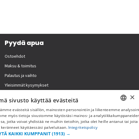
Pyydä apua
Ostoehdot
Maksu & toimitus
Palautus ja vaihto
Yleisimmät kysymykset
×
Lisää meistä
mä sivusto käyttää evästeitä
ämme evästeitä sisällön, mainosten personointiin ja liikenteemme analysoint
Yritystiedot
SWEDISH
mme myös tietoja sivustomme käytöstäsi mainos- ja analytiikkakumppaneid
sa, jotka voivat yhdistää ne muihin tietoihin, jotka olet heille antanut tai joita
FI
 keränneet käyttäessäsi palveluitaan.
Integritetspolicy
YTÄ KAIKKI KUMPPANIT
(1913) →
NO