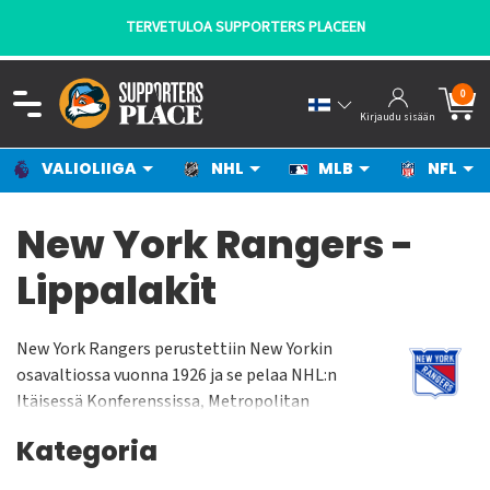
TERVETULOA SUPPORTERS PLACEEN
0
Kirjaudu sisään
VALIOLIIGA
NHL
MLB
NFL
New York Rangers -
Lippalakit
New York Rangers perustettiin New Yorkin
osavaltiossa vuonna 1926 ja se pelaa NHL:n
Itäisessä Konferenssissa, Metropolitan
Divisioonassa. New York Rangers pelaa
Kategoria
kotiottelunsa Madison Square Gardenissa jonka
yleisökapasiteetti on n. 18 000 katsojaa. Joukkue