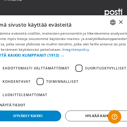
×
mä sivusto käyttää evästeitä
Copyright © 2019 This site is Licensed to 377 Sport AB
Tietosuojakäytäntö
Evästeet
ämme evästeitä sisällön, mainosten personointiin ja liikenteemme analysoint
SWEDISH
mme myös tietoja sivustomme käytöstäsi mainos- ja analytiikkakumppaneid
sa, jotka voivat yhdistää ne muihin tietoihin, jotka olet heille antanut tai joita
FI
 keränneet käyttäessäsi palveluitaan.
Integritetspolicy
YTÄ KAIKKI KUMPPANIT
(1913) →
NO
EHDOTTOMASTI VÄLTTÄMÄTTÖMÄT
SUORITUSKYVYLLISET
KOHDENTAVAT
TOIMINNALLISET
LUOKITTELEMATTOMAT
NÄYTÄ TIEDOT
HYVÄKSY KAIKKI
HYLKÄÄ KAIKKI