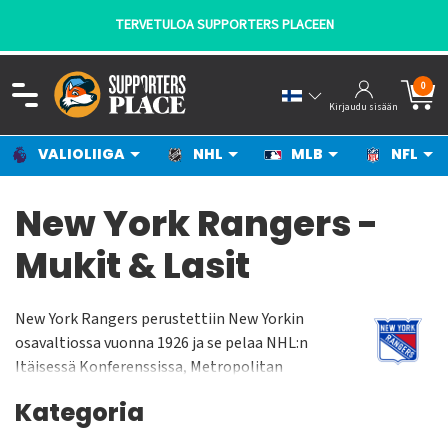
TERVETULOA SUPPORTERS PLACEEN
0
Kirjaudu sisään
VALIOLIIGA
NHL
MLB
NFL
New York Rangers -
Mukit & Lasit
New York Rangers perustettiin New Yorkin
osavaltiossa vuonna 1926 ja se pelaa NHL:n
Itäisessä Konferenssissa, Metropolitan
Divisioonassa. New York Rangers pelaa
Kategoria
kotiottelunsa Madison Square Gardenissa jonka
yleisökapasiteetti on n. 18 000 katsojaa. Joukkue