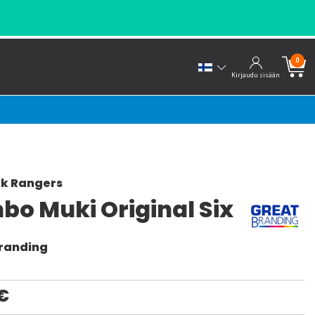
0
Kirjaudu sisään
rk Rangers
bo Muki Original Six
randing
€