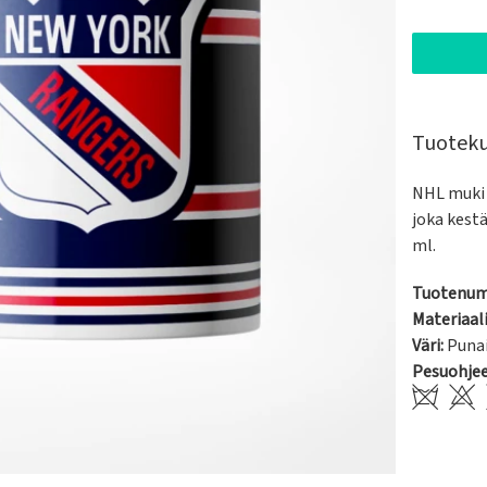
Tuotek
NHL muki 
joka kest
ml.
Tuotenum
Materiaali
Väri:
Puna
Pesuohje