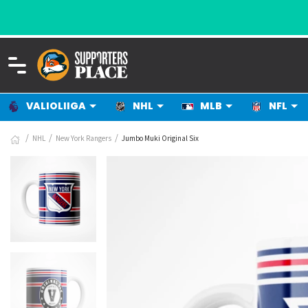
VALIOLIIGA
NHL
MLB
NFL
NHL
New York Rangers
Jumbo Muki Original Six