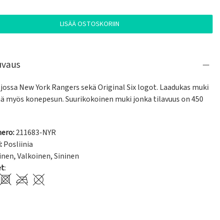
LISÄÄ OSTOSKORIIN
uvaus
jossa New York Rangers sekä Original Six logot. Laadukas muki 
ää myös konepesun. Suurikokoinen muki jonka tilavuus on 450 
ero:
211683-NYR
:
Posliinia
inen
,
Valkoinen
,
Sininen
et
: