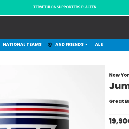
TERVETULOA SUPPORTERS PLACEEN
NATIONAL TEAMS
AND FRIENDS
ALE
New Yo
Jum
Great B
19,90