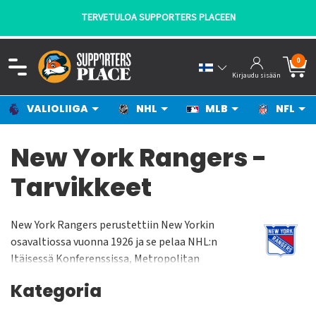
TULOA SUPPORTERS PLACEEN
- KA
0
Kirjaudu sisään
VALIOLIIGA
NHL
MLB
NFL
New York Rangers -
Tarvikkeet
New York Rangers perustettiin New Yorkin
osavaltiossa vuonna 1926 ja se pelaa NHL:n
Itäisessä Konferenssissa, Metropolitan
Divisioonassa. New York Rangers pelaa
Kategoria
kotiottelunsa Madison Square Gardenissa jonka
yleisökapasiteetti on n. 18 000 katsojaa. Joukkue