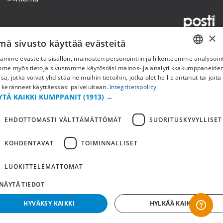
×
mä sivusto käyttää evästeitä
Copyright © 2019 This site is Licensed to 377 Sport AB
Tietosuojakäytäntö
Evästeet
ämme evästeitä sisällön, mainosten personointiin ja liikenteemme analysoint
SWEDISH
mme myös tietoja sivustomme käytöstäsi mainos- ja analytiikkakumppaneid
sa, jotka voivat yhdistää ne muihin tietoihin, jotka olet heille antanut tai joita
FI
 keränneet käyttäessäsi palveluitaan.
Integritetspolicy
YTÄ KAIKKI KUMPPANIT
(1913) →
NO
EHDOTTOMASTI VÄLTTÄMÄTTÖMÄT
SUORITUSKYVYLLISET
KOHDENTAVAT
TOIMINNALLISET
LUOKITTELEMATTOMAT
NÄYTÄ TIEDOT
HYVÄKSY KAIKKI
HYLKÄÄ KAIKKI