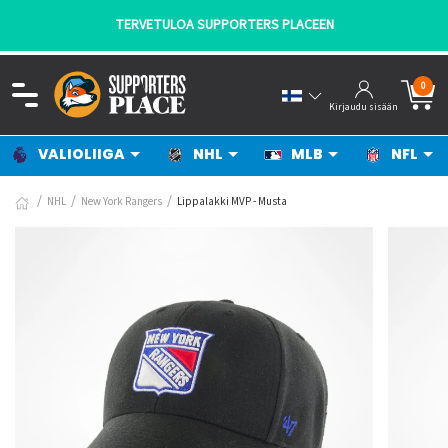
TERVETULOA SUPPORTERS PLACEEN
0
Kirjaudu sisään
VALIOLIIGA
NHL
MLB
NFL
NHL
New York Rangers
Lippalakki MVP - Musta