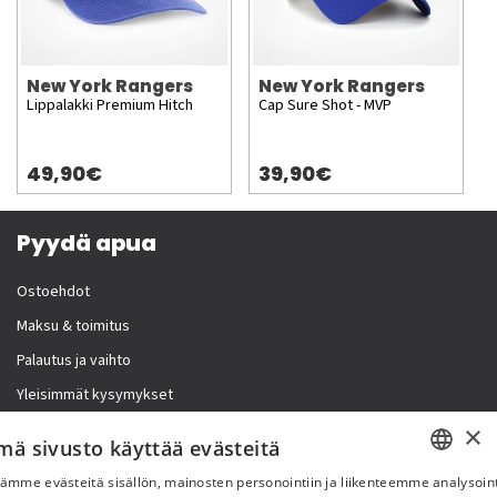
New York Rangers
New York Rangers
Lippalakki Premium Hitch
Cap Sure Shot - MVP
49,90€
39,90€
Pyydä apua
Ostoehdot
Maksu & toimitus
Palautus ja vaihto
Yleisimmät kysymykset
×
Lisää meistä
mä sivusto käyttää evästeitä
ämme evästeitä sisällön, mainosten personointiin ja liikenteemme analysoint
Yritystiedot
SWEDISH