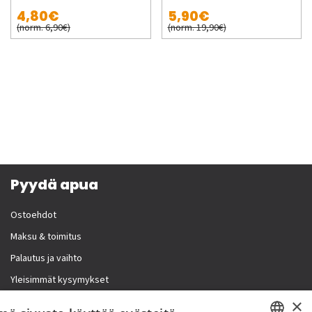
4,80€
5,90€
(norm. 6,90€)
(norm. 19,90€)
Pyydä apua
Ostoehdot
Maksu & toimitus
Palautus ja vaihto
Yleisimmät kysymykset
×
Lisää meistä