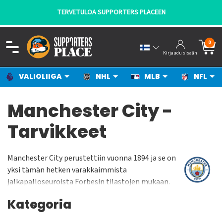
- KANNATTAJILTA KANNATTAJILLE!
0
Kirjaudu sisään
VALIOLIIGA
NHL
MLB
NFL
Manchester City -
Tarvikkeet
Manchester City perustettiin vuonna 1894 ja se on
yksi tämän hetken varakkaimmista
jalkapalloseuroista Forbesin tilastojen mukaan.
Joukkue on pelannut vuodesta 2003 kotiottelunsa
Kategoria
Etihad Stadiumilla jonne se muutti entiseltä
kotistadioniltaan Maine Roadilta. Etihad