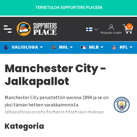
TERVETULOA SUPPORTERS PLACEEN
0
Kirjaudu sisään
VALIOLIIGA
NHL
MLB
NFL
Manchester City -
Jalkapallot
Manchester City perustettiin vuonna 1894 ja se on
yksi tämän hetken varakkaimmista
jalkapalloseuroista Forbesin tilastojen mukaan.
Joukkue on pelannut vuodesta 2003 kotiottelunsa
Kategoria
Etihad Stadiumilla jonne se muutti entiseltä
kotistadioniltaan Maine Roadilta. Etihad