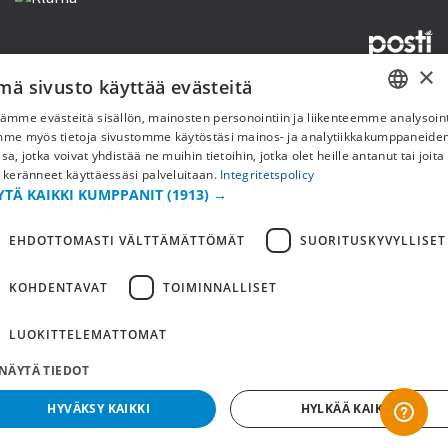
×
mä sivusto käyttää evästeitä
Copyright © 2019 This site is Licensed to 377 Sport AB
Tietosuojakäytäntö
Evästeet
ämme evästeitä sisällön, mainosten personointiin ja liikenteemme analysoint
SWEDISH
mme myös tietoja sivustomme käytöstäsi mainos- ja analytiikkakumppaneid
sa, jotka voivat yhdistää ne muihin tietoihin, jotka olet heille antanut tai joita
FI
 keränneet käyttäessäsi palveluitaan.
Integritetspolicy
YTÄ KAIKKI KUMPPANIT
(1913) →
NO
EHDOTTOMASTI VÄLTTÄMÄTTÖMÄT
SUORITUSKYVYLLISET
KOHDENTAVAT
TOIMINNALLISET
LUOKITTELEMATTOMAT
NÄYTÄ TIEDOT
HYVÄKSY KAIKKI
HYLKÄÄ KAIKKI