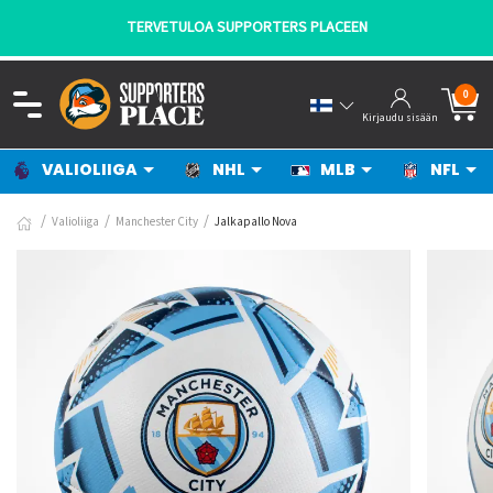
TERVETULOA SUPPORTERS PLACEEN
0
Kirjaudu sisään
VALIOLIIGA
NHL
MLB
NFL
Valioliiga
Manchester City
Jalkapallo Nova