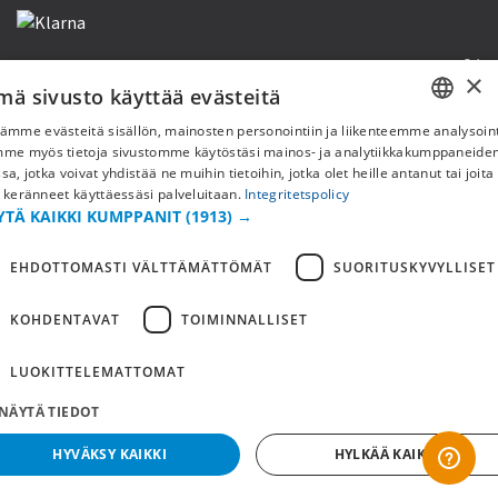
×
mä sivusto käyttää evästeitä
Copyright © 2019 This site is Licensed to 377 Sport AB
Tietosuojakäytäntö
Evästeet
ämme evästeitä sisällön, mainosten personointiin ja liikenteemme analysoint
SWEDISH
mme myös tietoja sivustomme käytöstäsi mainos- ja analytiikkakumppaneid
sa, jotka voivat yhdistää ne muihin tietoihin, jotka olet heille antanut tai joita
FI
 keränneet käyttäessäsi palveluitaan.
Integritetspolicy
YTÄ KAIKKI KUMPPANIT
(1913) →
NO
EHDOTTOMASTI VÄLTTÄMÄTTÖMÄT
SUORITUSKYVYLLISET
KOHDENTAVAT
TOIMINNALLISET
LUOKITTELEMATTOMAT
NÄYTÄ TIEDOT
HYVÄKSY KAIKKI
HYLKÄÄ KAIKKI