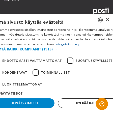
×
mä sivusto käyttää evästeitä
Copyright © 2019 This site is Licensed to 377 Sport AB
Tietosuojakäytäntö
Evästeet
ämme evästeitä sisällön, mainosten personointiin ja liikenteemme analysoint
SWEDISH
mme myös tietoja sivustomme käytöstäsi mainos- ja analytiikkakumppaneid
sa, jotka voivat yhdistää ne muihin tietoihin, jotka olet heille antanut tai joita
FI
 keränneet käyttäessäsi palveluitaan.
Integritetspolicy
YTÄ KAIKKI KUMPPANIT
(1913) →
NO
EHDOTTOMASTI VÄLTTÄMÄTTÖMÄT
SUORITUSKYVYLLISET
KOHDENTAVAT
TOIMINNALLISET
LUOKITTELEMATTOMAT
NÄYTÄ TIEDOT
HYVÄKSY KAIKKI
HYLKÄÄ KAIKKI