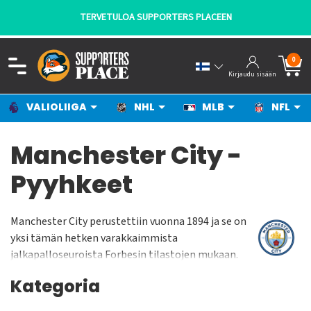
TERVETULOA SUPPORTERS PLACEEN
0
Kirjaudu sisään
VALIOLIIGA
NHL
MLB
NFL
Manchester City -
Pyyhkeet
Manchester City perustettiin vuonna 1894 ja se on
yksi tämän hetken varakkaimmista
jalkapalloseuroista Forbesin tilastojen mukaan.
Joukkue on pelannut vuodesta 2003 kotiottelunsa
Kategoria
Etihad Stadiumilla jonne se muutti entiseltä
kotistadioniltaan Maine Roadilta. Etihad