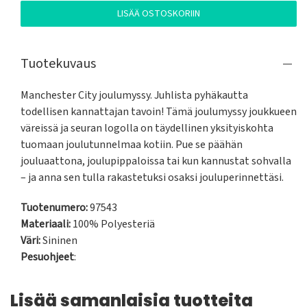
LISÄÄ OSTOSKORIIN
Tuotekuvaus
Manchester City joulumyssy. Juhlista pyhäkautta 
todellisen kannattajan tavoin! Tämä joulumyssy joukkueen 
väreissä ja seuran logolla on täydellinen yksityiskohta 
tuomaan joulutunnelmaa kotiin. Pue se päähän 
jouluaattona, joulupippaloissa tai kun kannustat sohvalla 
– ja anna sen tulla rakastetuksi osaksi jouluperinnettäsi.
Tuotenumero:
97543
Materiaali:
100% Polyesteriä
Väri:
Sininen
Pesuohjeet
:
Lisää samanlaisia tuotteita