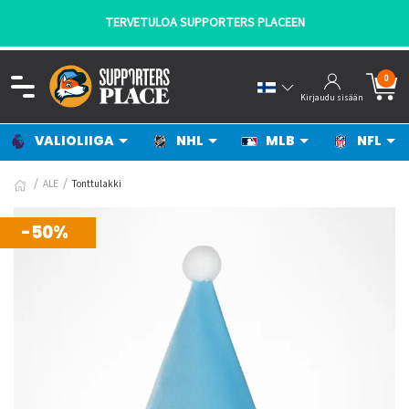
TERVETULOA SUPPORTERS PLACEEN
0
Kirjaudu sisään
VALIOLIIGA
NHL
MLB
NFL
ALE
Tonttulakki
-50%