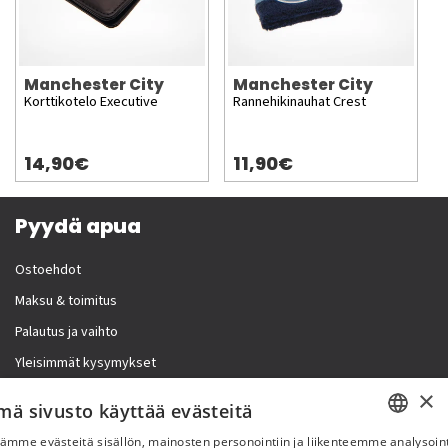
Manchester City
Manchester City
Korttikotelo Executive
Rannehikinauhat Crest
14,90€
11,90€
Pyydä apua
Ostoehdot
Maksu & toimitus
Palautus ja vaihto
Yleisimmät kysymykset
×
Lisää meistä
mä sivusto käyttää evästeitä
ämme evästeitä sisällön, mainosten personointiin ja liikenteemme analysoint
Yritystiedot