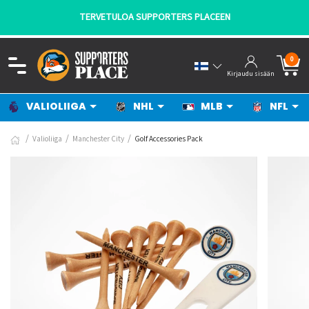
TERVETULOA SUPPORTERS PLACEEN
0
Kirjaudu sisään
VALIOLIIGA
NHL
MLB
NFL
Valioliiga
Manchester City
Golf Accessories Pack