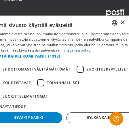
×
mä sivusto käyttää evästeitä
Copyright © 2019 This site is Licensed to 377 Sport AB
Tietosuojakäytäntö
Evästeet
ämme evästeitä sisällön, mainosten personointiin ja liikenteemme analysoint
SWEDISH
mme myös tietoja sivustomme käytöstäsi mainos- ja analytiikkakumppaneid
sa, jotka voivat yhdistää ne muihin tietoihin, jotka olet heille antanut tai joita
FI
 keränneet käyttäessäsi palveluitaan.
Integritetspolicy
YTÄ KAIKKI KUMPPANIT
(1913) →
NO
EHDOTTOMASTI VÄLTTÄMÄTTÖMÄT
SUORITUSKYVYLLISET
KOHDENTAVAT
TOIMINNALLISET
LUOKITTELEMATTOMAT
NÄYTÄ TIEDOT
HYVÄKSY KAIKKI
HYLKÄÄ KAIKKI