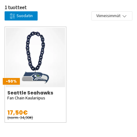
1 tuotteet
Suodatin
Viimeisimmät
-50%
Seattle Seahawks
Fan Chain Kaulariipus
17,50€
(norm. 34,90€)