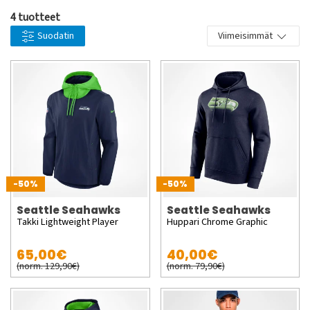
4 tuotteet
Suodatin
Viimeisimmät
-50%
-50%
Seattle Seahawks
Seattle Seahawks
Takki Lightweight Player
Huppari Chrome Graphic
65,00€
40,00€
(norm. 129,90€)
(norm. 79,90€)