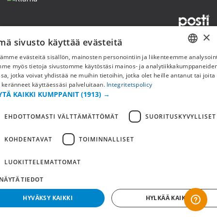
×
mä sivusto käyttää evästeitä
Copyright © 2019 This site is Licensed to 377 Sport AB
Tietosuojakäytäntö
Evästeet
ämme evästeitä sisällön, mainosten personointiin ja liikenteemme analysoint
SWEDISH
mme myös tietoja sivustomme käytöstäsi mainos- ja analytiikkakumppaneid
sa, jotka voivat yhdistää ne muihin tietoihin, jotka olet heille antanut tai joita
FI
 keränneet käyttäessäsi palveluitaan.
Integritetspolicy
YTÄ KAIKKI KUMPPANIT
(1913) →
NO
EHDOTTOMASTI VÄLTTÄMÄTTÖMÄT
SUORITUSKYVYLLISET
KOHDENTAVAT
TOIMINNALLISET
LUOKITTELEMATTOMAT
NÄYTÄ TIEDOT
HYVÄKSY KAIKKI
HYLKÄÄ KAIKKI