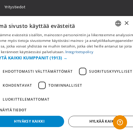
Yritystiedot
×
mä sivusto käyttää evästeitä
ämme evästeitä sisällön, mainosten personointiin ja liikenteemme analysoint
SWEDISH
mme myös tietoja sivustomme käytöstäsi mainos- ja analytiikkakumppaneid
sa, jotka voivat yhdistää ne muihin tietoihin, jotka olet heille antanut tai joita
FI
 keränneet käyttäessäsi palveluitaan.
Integritetspolicy
YTÄ KAIKKI KUMPPANIT
(1913) →
NO
EHDOTTOMASTI VÄLTTÄMÄTTÖMÄT
SUORITUSKYVYLLISET
Copyright © 2019 This site is Licensed to 377 Sport AB
Tietosuojakäytäntö
Evästeet
KOHDENTAVAT
TOIMINNALLISET
LUOKITTELEMATTOMAT
NÄYTÄ TIEDOT
HYVÄKSY KAIKKI
HYLKÄÄ KAIKKI