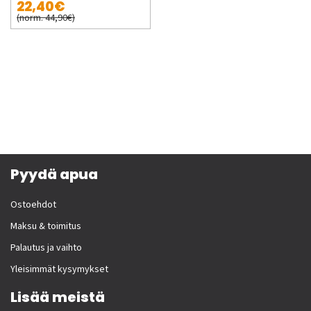
22,40€
(norm. 44,90€)
Pyydä apua
Ostoehdot
Maksu & toimitus
Palautus ja vaihto
Yleisimmät kysymykset
Lisää meistä