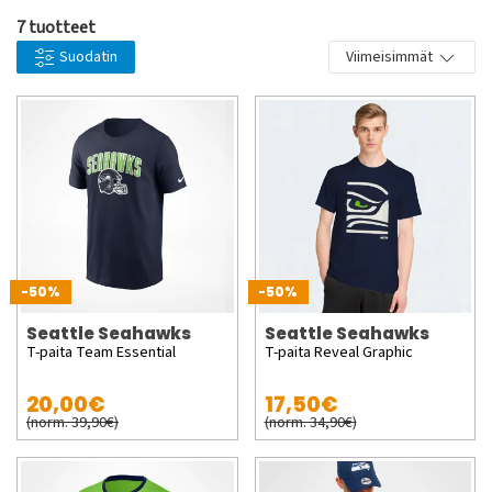
7 tuotteet
Suodatin
Viimeisimmät
-50%
-50%
Seattle Seahawks
Seattle Seahawks
T-paita Team Essential
T-paita Reveal Graphic
20,00€
17,50€
(norm. 39,90€)
(norm. 34,90€)