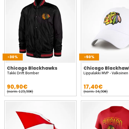
-30%
-50%
Chicago Blackhawks
Chicago Blackhaw
Takki Drift Bomber
Lippalakki MVP - Valkoinen
90,90€
17,40€
(norm. 129,90€)
(norm. 34,90€)