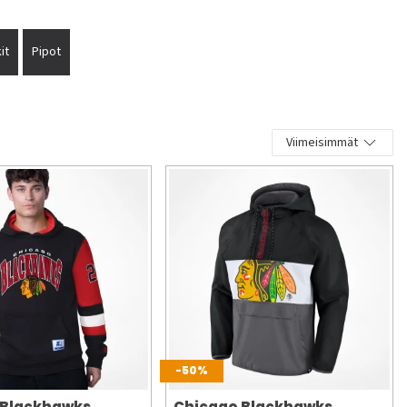
it
Pipot
Viimeisimmät
-50%
 Blackhawks
Chicago Blackhawks