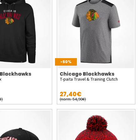
-50%
 Blackhawks
Chicago Blackhawks
x
T-paita Travel & Training Clutch
27,40€
€)
(norm. 54,90€)