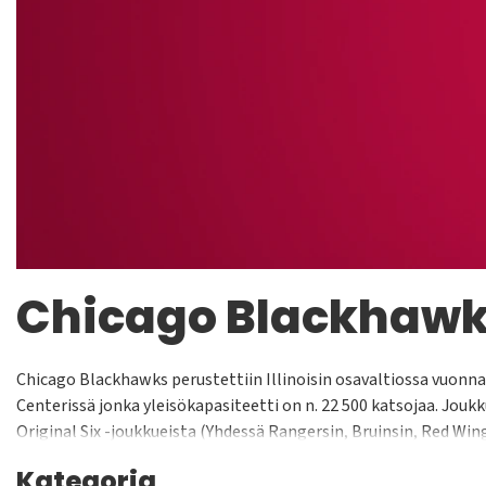
Chicago Blackhaw
Chicago Blackhawks perustettiin Illinoisin osavaltiossa vuonna
Centerissä jonka yleisökapasiteetti on n. 22 500 katsojaa. Joukk
Original Six -joukkueista (Yhdessä Rangersin, Bruinsin, Red Wing
Goulet, Denis Savard sekä Glenn Hall ovat puolestaan legendoja
Kategoria