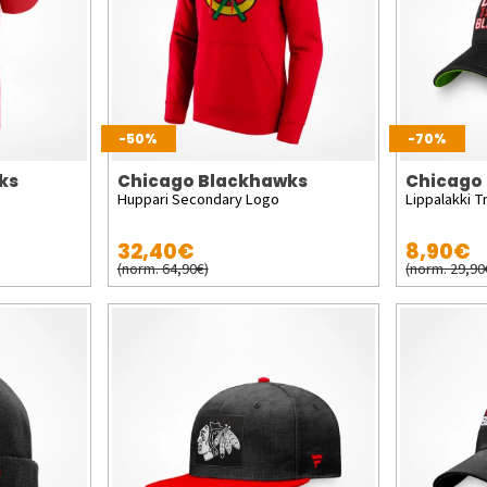
-50%
-70%
ks
Chicago Blackhawks
Chicago
Huppari Secondary Logo
Lippalakki T
32,40€
8,90€
(norm. 64,90€)
(norm. 29,90