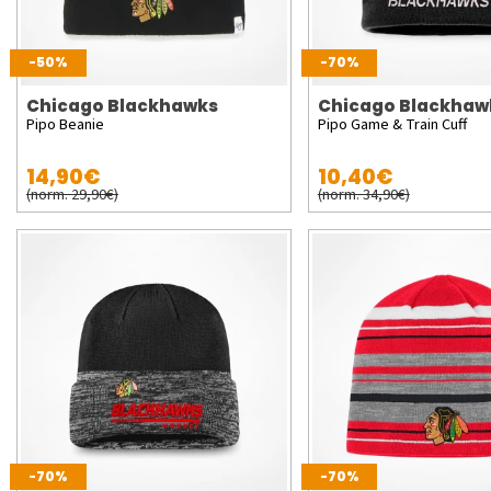
-50%
-70%
Chicago Blackhawks
Chicago Blackhaw
Pipo Beanie
Pipo Game & Train Cuff
14,90€
10,40€
(norm. 29,90€)
(norm. 34,90€)
-70%
-70%