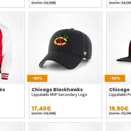
(norm. 34,90€)
(norm. 34,90
-50%
-50%
ks
Chicago Blackhawks
Chicago
Lippalakki MVP Secondary Logo
Lippalakki P
17,40€
19,90€
(norm. 34,90€)
(norm. 39,90