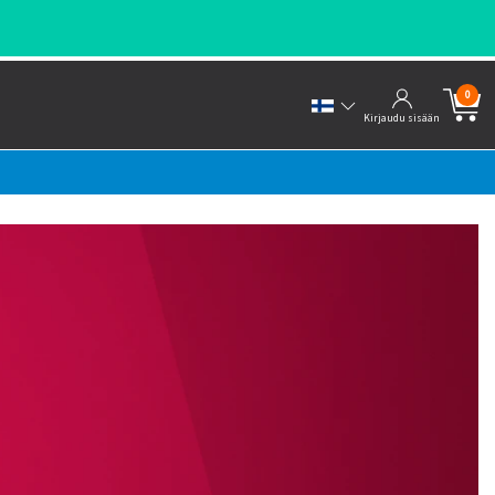
0
Kirjaudu sisään