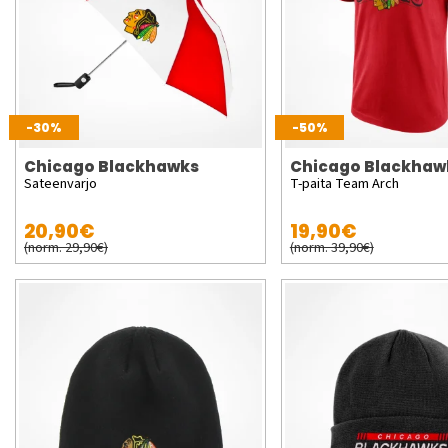
-30%
-50%
Chicago Blackhawks
Chicago Blackhaw
Sateenvarjo
T-paita Team Arch
20,90€
19,90€
(norm. 29,90€)
(norm. 39,90€)