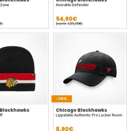
 Zone
Anorakki Defender
54,90€
€)
(norm. 109,90€)
-70%
 Blackhawks
Chicago Blackhawks
ff
Lippalakki Authentic Pro Locker Room
8,90€