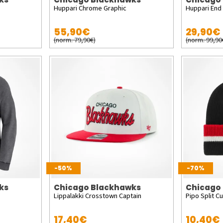
Huppari Chrome Graphic
Huppari End
55,90€
29,90€
(norm. 79,90€)
(norm. 99,90
-50%
-70%
ks
Chicago Blackhawks
Chicago
Lippalakki Crosstown Captain
Pipo Split Cu
17,40€
10,40€