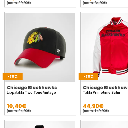
(norm. 39,90€)
(norm. 84,90€)
-70%
-70%
Chicago Blackhawks
Chicago Blackhaw
Lippalakki Two Tone Vintage
Takki Primetime Satin
10,40€
44,90€
(norm. 34,90€)
(norm. 149,90€)