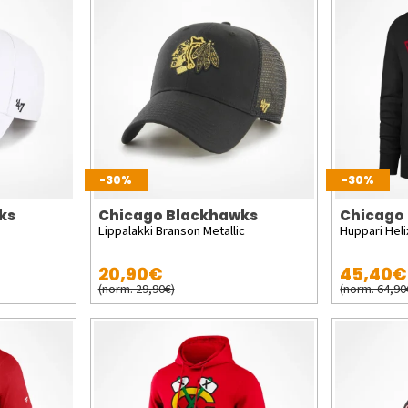
-30%
-30%
ks
Chicago Blackhawks
Chicago
Lippalakki Branson Metallic
Huppari Heli
20,90€
45,40€
(norm. 29,90€)
(norm. 64,90