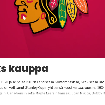
ks kauppa
 1926 ja se pelaa NHL:n Läntisessä Konferenssissa, Keskisessä Di
ue on voittanut Stanley Cupin yhteensä kuusi kertaa: vuosina 1934, 
sin, Canadiensin sekä Maple Leafsin kanssa). Stan Mikita, Bobby Hul
 jotka ovat edustaneet seuraa.