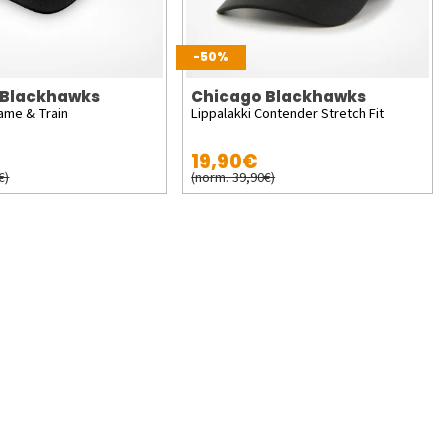
-50%
 Blackhawks
Chicago Blackhawks
ame & Train
Lippalakki Contender Stretch Fit
19,90€
€)
(norm. 39,90€)