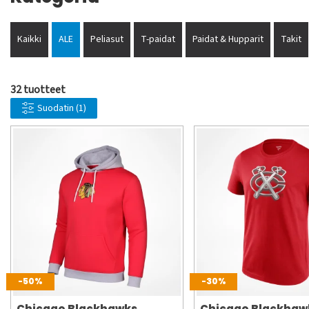
Kaikki
ALE
Peliasut
T-paidat
Paidat & Hupparit
Takit
32 tuotteet
Suodatin
(1)
-50%
-30%
Chicago Blackhawks
Chicago Blackhaw