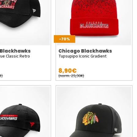
-70%
 Blackhawks
Chicago Blackhawks
rue Classic Retro
Tupsupipo Iconic Gradient
8,90€
€)
(norm. 29,90€)