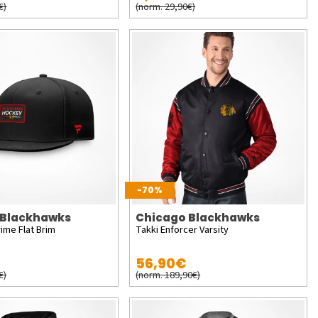
€)
(norm. 29,90€)
-70%
 Blackhawks
Chicago Blackhawks
rime Flat Brim
Takki Enforcer Varsity
56,90€
€)
(norm. 189,90€)