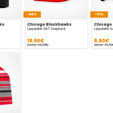
-50%
-70%
ks
Chicago Blackhawks
Chicago
Lippalakki G&T Snapback
Lippalakki G
19,90€
8,90€
(norm. 39,90€)
(norm. 29,90