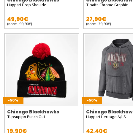
Huppari Drop Shoulde
T-paita Chrome Graphic
49,90€
27,90€
(norm. 99,90€)
(norm. 39,90€)
-50%
-50%
Chicago Blackhawks
Chicago Blackhaw
Tupsupipo Punch Out
Huppari Heritage A/LS
19,90€
42,40€