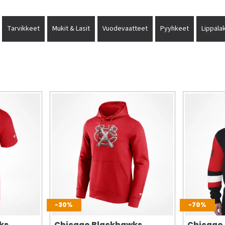
Tarvikkeet
Mukit & Lasit
Vuodevaatteet
Pyyhkeet
Lippalak
-30%
-70%
ks
Chicago Blackhawks
Chicago