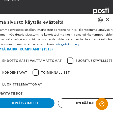
×
mä sivusto käyttää evästeitä
Copyright © 2019 This site is Licensed to 377 Sport AB
Tietosuojakäytäntö
Evästeet
ämme evästeitä sisällön, mainosten personointiin ja liikenteemme analysoint
SWEDISH
mme myös tietoja sivustomme käytöstäsi mainos- ja analytiikkakumppaneid
sa, jotka voivat yhdistää ne muihin tietoihin, jotka olet heille antanut tai joita
FI
 keränneet käyttäessäsi palveluitaan.
Integritetspolicy
YTÄ KAIKKI KUMPPANIT
(1913) →
NO
EHDOTTOMASTI VÄLTTÄMÄTTÖMÄT
SUORITUSKYVYLLISET
KOHDENTAVAT
TOIMINNALLISET
LUOKITTELEMATTOMAT
NÄYTÄ TIEDOT
HYVÄKSY KAIKKI
HYLKÄÄ KAIKKI