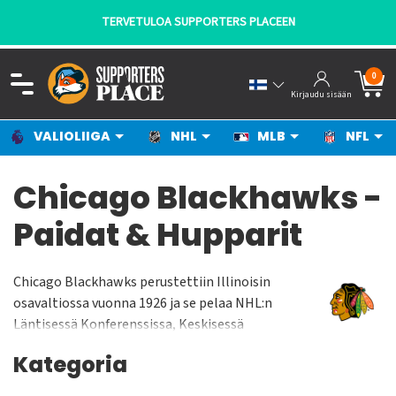
TERVETULOA SUPPORTERS PLACEEN
0
Kirjaudu sisään
VALIOLIIGA
NHL
MLB
NFL
Chicago Blackhawks -
Paidat & Hupparit
Chicago Blackhawks perustettiin Illinoisin
osavaltiossa vuonna 1926 ja se pelaa NHL:n
Läntisessä Konferenssissa, Keskisessä
Divisioonassa. Chicago Blackhawks pelaa
Kategoria
kotiottelunsa United Centerissä jonka
yleisökapasiteetti on n. 22 500 katsojaa. Joukkue