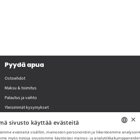
Pyydä apua
Ostoehdot
Maksu & toimitus
Palautus ja vaihto
Yleisimmät kysymykset
×
Lisää meistä
mä sivusto käyttää evästeitä
ämme evästeitä sisällön, mainosten personointiin ja liikenteemme analysoint
Yritystiedot
SWEDISH
mme myös tietoja sivustomme käytöstäsi mainos- ja analytiikkakumppaneid