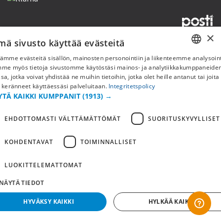
×
mä sivusto käyttää evästeitä
Copyright © 2019 This site is Licensed to 377 Sport AB
Tietosuojakäytäntö
Evästeet
ämme evästeitä sisällön, mainosten personointiin ja liikenteemme analysoint
SWEDISH
mme myös tietoja sivustomme käytöstäsi mainos- ja analytiikkakumppaneid
sa, jotka voivat yhdistää ne muihin tietoihin, jotka olet heille antanut tai joita
FI
 keränneet käyttäessäsi palveluitaan.
Integritetspolicy
YTÄ KAIKKI KUMPPANIT
(1913) →
NO
EHDOTTOMASTI VÄLTTÄMÄTTÖMÄT
SUORITUSKYVYLLISET
KOHDENTAVAT
TOIMINNALLISET
LUOKITTELEMATTOMAT
NÄYTÄ TIEDOT
HYVÄKSY KAIKKI
HYLKÄÄ KAIKKI