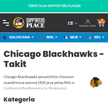
TERVETULOA SUPPORTERS PLACEEN
0
Kirjaudu sisään
VALIOLIIGA
NHL
MLB
NFL
Chicago Blackhawks -
Takit
Chicago Blackhawks perustettiin Illinoisin
osavaltiossa vuonna 1926 ja se pelaa NHL:n
Läntisessä Konferenssissa, Keskisessä
Divisioonassa. Chicago Blackhawks pelaa
Kategoria
kotiottelunsa United Centerissä jonka
yleisökapasiteetti on n. 22 500 katsojaa. Joukkue