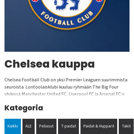
Chelsea kauppa
Chelsea Football Club on yksi Premier Leaguen suurimmista
seuroista. Lontoolaisklubi kuuluu ryhmään The Big Four
yhdessä Manchester United FC, Liverpool FC ja Arsenal FC:n
kanssa. The Blues on saavuttanut suuren suosion niin
Kategoria
Englannissa kuin Euroopassa. Seura perustettiin 1905 ja on
lähes koko historiansa pelannut maan Valioliigassa. Chelsea
pelaa kotiottelunsa Stamford Bridge stadionilla, jonka
Kaikki
ALE
Peliasut
T-paidat
Paidat & Hupparit
Takit
yleisökapasiteetti on noin 42 500 henkilöä. Legendaarisia