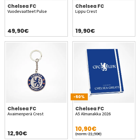
Chelsea FC
Chelsea FC
Vuodevaatteet Pulse
Lippu Crest
49,90€
19,90€
-50%
Chelsea FC
Chelsea FC
Avaimenperä Crest
A5 Almanakka 2026
10,90€
12,90€
(norm. 21,90€)