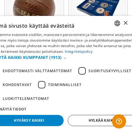
×
mä sivusto käyttää evästeitä
ämme evästeitä sisällön, mainosten personointiin ja liikenteemme analysoint
SWEDISH
mme myös tietoja sivustomme käytöstäsi mainos- ja analytiikkakumppaneid
Chelsea FC
Chelsea FC
sa, jotka voivat yhdistää ne muihin tietoihin, jotka olet heille antanut tai joita
Jalkapallo Retro
Väritettävä Palapeli
FI
 keränneet käyttäessäsi palveluitaan.
Integritetspolicy
YTÄ KAIKKI KUMPPANIT
(1913) →
NO
44,90€
21,90€
EHDOTTOMASTI VÄLTTÄMÄTTÖMÄT
SUORITUSKYVYLLISET
KOHDENTAVAT
TOIMINNALLISET
LUOKITTELEMATTOMAT
NÄYTÄ TIEDOT
HYVÄKSY KAIKKI
HYLKÄÄ KAIKKI