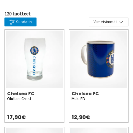
pelaajia jotka ovat edustanut seuraa ovat mm. Ron Harris,
Frank Lampard, Peter Bonetti, Bobby Tambling, Peter
120 tuotteet
Osgood, Didier Drogba, Ray Wilkins, Ruud Gullit, Gianfranco
Suodatin
Viimeisimmät
Zola, John Terry, Dennis Wise.
Chelsea FC
Chelsea FC
Olutlasi Crest
Muki FD
17,90€
12,90€