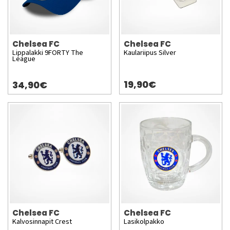
Chelsea FC
Chelsea FC
Lippalakki 9FORTY The
Kaulariipus Silver
League
19,90€
34,90€
Chelsea FC
Chelsea FC
Kalvosinnapit Crest
Lasikolpakko