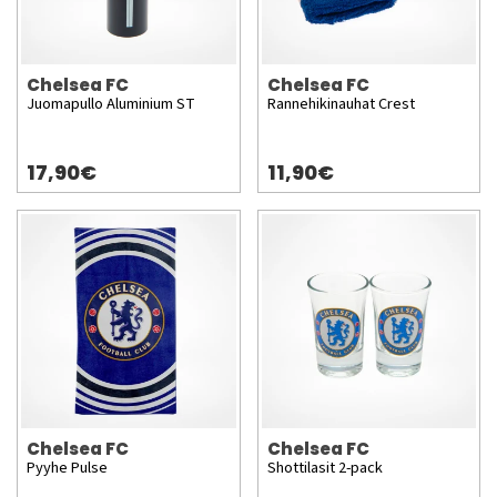
Chelsea FC
Chelsea FC
Juomapullo Aluminium ST
Rannehikinauhat Crest
17,90€
11,90€
Chelsea FC
Chelsea FC
Pyyhe Pulse
Shottilasit 2-pack