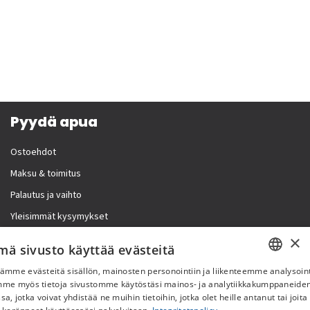
Pyydä apua
Ostoehdot
Maksu & toimitus
Palautus ja vaihto
Yleisimmät kysymykset
×
Lisää meistä
mä sivusto käyttää evästeitä
ämme evästeitä sisällön, mainosten personointiin ja liikenteemme analysoint
Yritystiedot
SWEDISH
mme myös tietoja sivustomme käytöstäsi mainos- ja analytiikkakumppaneid
sa, jotka voivat yhdistää ne muihin tietoihin, jotka olet heille antanut tai joita
FI