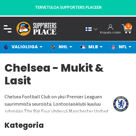
S PLACEEN
- KANNATTAJILTA KANNAT
0
Kirjaudu sisään
VALIOLIIGA
NHL
MLB
NFL
Chelsea - Mukit &
Lasit
Chelsea Football Club on yksi Premier Leaguen
suurimmista seuroista. Lontoolaisklubi kuuluu
ryhmään The Big Four yhdessä Manchester United
FC, Liverpool FC ja Arsenal FC:n kanssa. The Blues
Kategoria
on saavuttanut suuren suosion niin Englannissa
kuin Euroopassa. Seura perustettiin 1905 ja on