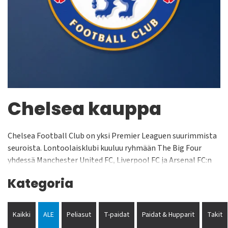
Chelsea kauppa
Chelsea Football Club on yksi Premier Leaguen suurimmista
seuroista. Lontoolaisklubi kuuluu ryhmään The Big Four
yhdessä Manchester United FC, Liverpool FC ja Arsenal FC:n
kanssa. The Blues on saavuttanut suuren suosion niin
Kategoria
Englannissa kuin Euroopassa. Seura perustettiin 1905 ja on
lähes koko historiansa pelannut maan Valioliigassa. Chelsea
pelaa kotiottelunsa Stamford Bridge stadionilla, jonka
Kaikki
ALE
Peliasut
T-paidat
Paidat & Hupparit
Takit
yleisökapasiteetti on noin 42 500 henkilöä. Legendaarisia