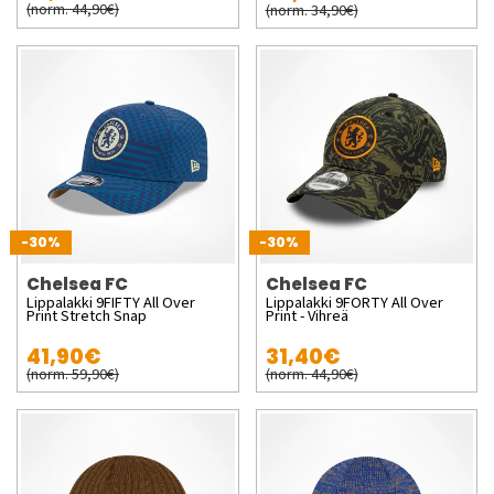
(norm. 44,90€)
(norm. 34,90€)
-30%
-30%
Chelsea FC
Chelsea FC
Lippalakki 9FIFTY All Over
Lippalakki 9FORTY All Over
Print Stretch Snap
Print - Vihreä
41,90€
31,40€
(norm. 59,90€)
(norm. 44,90€)