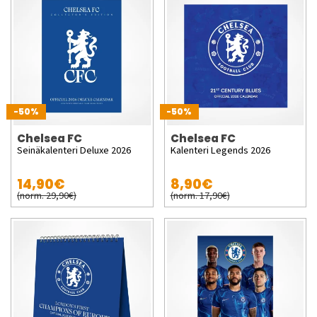
-50%
-50%
Chelsea FC
Chelsea FC
Seinäkalenteri Deluxe 2026
Kalenteri Legends 2026
14,90€
8,90€
(norm. 29,90€)
(norm. 17,90€)