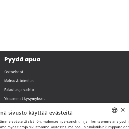
Pyydä apua
Ostoehdot
Maksu & toimitus
Palautus ja vaihto
Yleisimmät kysymykset
×
Lisää meistä
mä sivusto käyttää evästeitä
ämme evästeitä sisällön, mainosten personointiin ja liikenteemme analysoint
Yritystiedot
SWEDISH
mme myös tietoja sivustomme käytöstäsi mainos- ja analytiikkakumppaneid