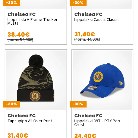
-30%
-30%
Chelsea FC
Chelsea FC
Lippalakki A-Frame Trucker -
Lippalakki Casual Classic
Musta
31,40€
38,40€
(norm. 44,90€)
(norm. 54,90€)
-30%
-30%
Chelsea FC
Chelsea FC
Tupsupipo All Over Print
Lippalakki 39THIRTY Pop
Crest
31,40€
24,40€