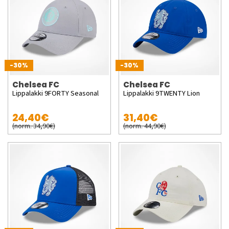
-30%
-30%
Chelsea FC
Chelsea FC
Lippalakki 9FORTY Seasonal
Lippalakki 9TWENTY Lion
24,40€
31,40€
(norm. 34,90€)
(norm. 44,90€)