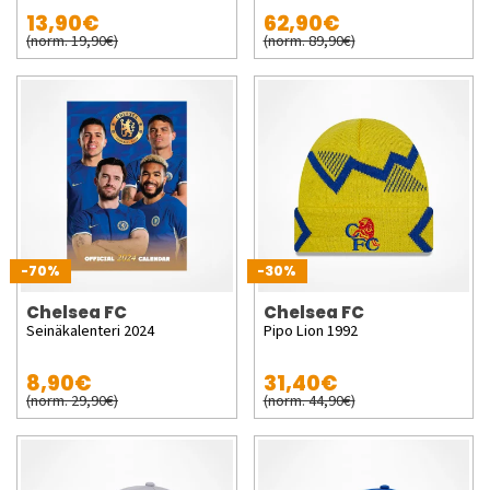
13,90€
62,90€
(norm. 19,90€)
(norm. 89,90€)
-70%
-30%
Chelsea FC
Chelsea FC
Seinäkalenteri 2024
Pipo Lion 1992
8,90€
31,40€
(norm. 29,90€)
(norm. 44,90€)