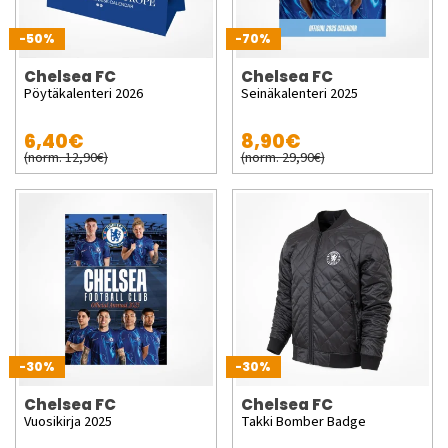
-50%
-70%
Chelsea FC
Chelsea FC
Pöytäkalenteri 2026
Seinäkalenteri 2025
6,40€
8,90€
(norm. 12,90€)
(norm. 29,90€)
-30%
-30%
Chelsea FC
Chelsea FC
Vuosikirja 2025
Takki Bomber Badge